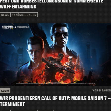
FEST UND VORBESTELLUNGSBONUS: NUMMERIERTE
KUNDENDIENST
WAFFENTARNUNG
|
ANMELDEN
JETZT REGISTRIEREN
NEWS
ANKÜNDIGUNGEN
VOR 8 TAGEN
CODM
WIR PRÄSENTIEREN CALL OF DUTY: MOBILE SAISON 7 –
TERMINIERT