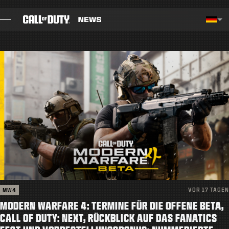
SKIP TO MAIN CONTENT
Region Wählen - Deutschland
Choos
BLOG
LEITFÄDEN
PATCHHINWEISE
SPIELE
NEWS
VOR 17 TAGEN
MW4
SHOP
MODERN WARFARE 4: TERMINE FÜR DIE OFFENE BETA,
ESPORTS
CALL OF DUTY: NEXT, RÜCKBLICK AUF DAS FANATICS