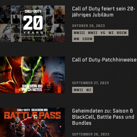
Call of Duty feiert sein 20-
jähriges Jubiläum
OKTOBER 26, 2023
MWIII
MWII
VG
WZ
BOCW
MW
CODM
Call of Duty-Patchhinweise
SEPTEMBER 27, 2023
MWII
WZ
Geheimdaten zu: Saison 6
BlackCell, Battle Pass und
Bundles
SEPTEMBER 26, 2023