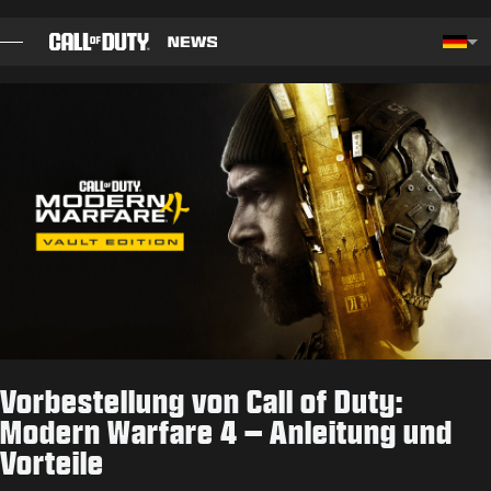
SKIP TO MAIN CONTENT
Choos
BLOG
LEITFÄDEN
PATCHHINWEISE
SPIELE
NEWS
Vorbestellung von Call of Duty:
SHOP
Modern Warfare 4 – Anleitung und
Vorteile
ESPORTS