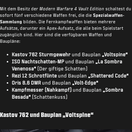
Mit dem Besitz der
Modern Warfare 4 Vault Edition
schaltest du
sofort fünf verschiedene Waffen frei, die die
Spezialwaffen-
Sammlung
bilden. Die Fernkampfwaffen bieten mehrere
Aufsätze, darunter ein Apex-Aufsatz, die alle beim Spielstart
zugänglich sind. Hier sind die verfügbaren Waffen und
Baupläne:
Kastov 762 Sturmgewehr
und Bauplan
„Voltspine“
ISO Nachtschatten-MP
und Bauplan
„La Sombra
Venenosa“
(Der giftige Schatten)
Rezi 12 Schrotflinte
und Bauplan
„Shattered Code“
Oris 8.6 DMR
und Bauplan
„Volt-Edge“
Kampfmesser (Nahkampf)
und Bauplan
„Sombra
Besada“
(Schattenkuss)
Kastov 762 und Bauplan „Voltspine“