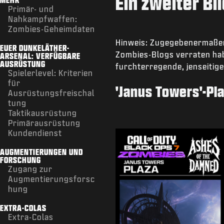
Ein zweiter Bl
Primär- und
Nahkampfwaffen:
Zombies-Geheimdaten
Hinweis: Zugegebenermaßen 
EUER DUNKELÄTHER-
Zombies-Blogs verraten hab
ARSENAL: VERFÜGBARE
AUSRÜSTUNG
furchterregende, jenseitig
Spielerlevel: Kriterien
für
'Janus Towers'-Pl
Ausrüstungsfreischal
tung
Taktikausrüstung
Primärausrüstung
Kundendienst
AUGMENTIERUNGEN UND
FORSCHUNG
Zugang zur
Augmentierungsforsc
hung
EXTRA-COLAS
Extra-Colas