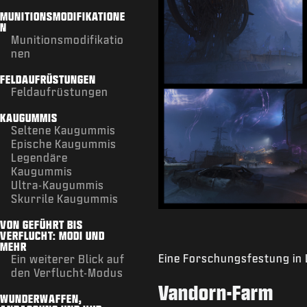
MUNITIONSMODIFIKATIONE
N
Munitionsmodifikatio
nen
FELDAUFRÜSTUNGEN
Feldaufrüstungen
KAUGUMMIS
Seltene Kaugummis
Epische Kaugummis
Legendäre
Kaugummis
Ultra-Kaugummis
Skurrile Kaugummis
VON GEFÜHRT BIS
VERFLUCHT: MODI UND
MEHR
Eine Forschungsfestung in L
Ein weiterer Blick auf
den Verflucht-Modus
Vandorn-Farm
WUNDERWAFFEN,