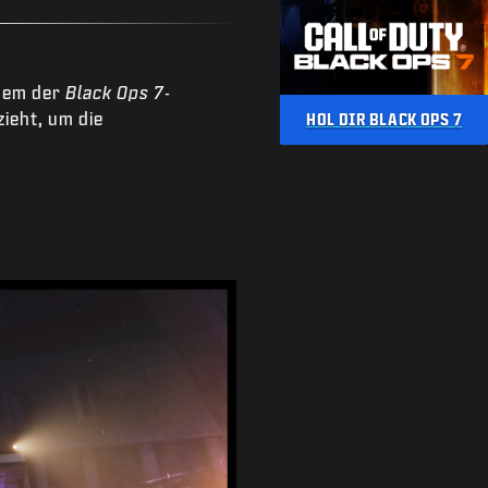
inem der
Black Ops 7
-
ieht, um die
HOL DIR BLACK OPS 7