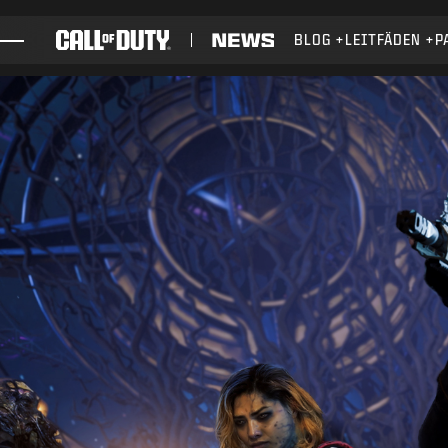
SKIP TO MAIN CONTENT
BLOG
LEITFÄDEN
P
SPIELE
NEWS
SHOP
ESPORTS
KUNDENDIENST
XBOX GAME PASS