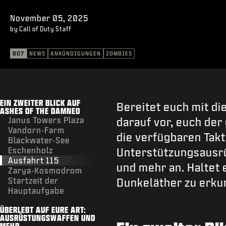
November 05, 2025
by Call of Duty Staff
BO7
NEWS
ANKÜNDIGUNGEN
ZOMBIES
EIN ZWEITER BLICK AUF
Bereitet euch mit d
ASHES OF THE DAMNED
Janus Towers Plaza
darauf vor, euch der
Vandorn-Farm
die verfügbaren Tak
Blackwater-See
Eschenholz
Unterstützungsausr
Ausfahrt 115
und mehr an. Haltet 
Zarya-Kosmodrom
Startzeit der
Dunkeläther zu erku
Hauptaufgabe
ÜBERLEBT AUF EURE ART:
AUSRÜSTUNGSWAFFEN UND
MEHR