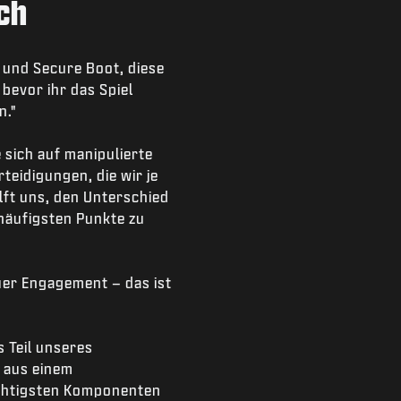
ch
0 und Secure Boot, diese
bevor ihr das Spiel
n."
 sich auf manipulierte
teidigungen, die wir je
lft uns, den Unterschied
häufigsten Punkte zu
uer Engagement – das ist
s Teil unseres
 aus einem
ichtigsten Komponenten