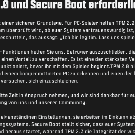
.0 und Secure Boot erforderli
it einer sicheren Grundlage. Für PC-Spieler helfen TPM 2.
em überprüft wird, ob euer System vertrauenswürdig ist, 
deschütteln, das aussagt: „Ich bin legitim. Lass uns spiele
r Funktionen helfen Sie uns, Betrüger auszuschließen, die
inen Vorteil zu verschaffen. Es ist eine der stärksten Ver
unktioniert, bevor ihr mit dem Spielen beginnt.TPM 2.0 hi
d einem kompromittierten PC zu erkennen und einen der 
 versuchen, sich einzuschleichen.
itte Zeit in Anspruch nehmen, und wir sind dankbar für e
ung von uns und unserer Community.
 eigenständigen Einstellungen, sie arbeiten im Einklang al
ngssystems. Secure Boot stellt sicher, dass euer System
d heraus startet, während TPM 2.0 die Integrität der w