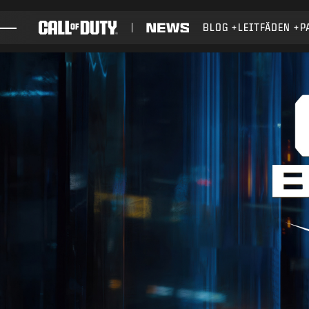
SKIP TO MAIN CONTENT
BLOG
LEITFÄDEN
P
SPIELE
NEWS
SHOP
ESPORTS
KUNDENDIENST
XBOX GAME PASS