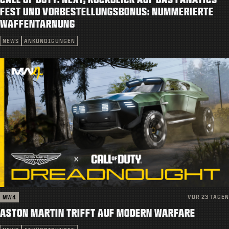
KUNDENDIENST
FEST UND VORBESTELLUNGSBONUS: NUMMERIERTE
WAFFENTARNUNG
|
ANMELDEN
JETZT REGISTRIEREN
NEWS
ANKÜNDIGUNGEN
VOR 23 TAGEN
MW4
ASTON MARTIN TRIFFT AUF MODERN WARFARE