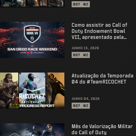
BO7
WZ
Como assistir ao Call of
Duty Endowment Bowl
VII, apresentado pela
USAA, e ganhar
JUNHO 15, 2026
recompensas
BO7
WZ
Atualização da Temporada
04 do #TeamRICOCHET
JUNHO 04, 2026
BO7
WZ
Mês de Valorização Militar
do Call of Duty