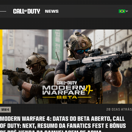
SKIP TO MAIN CONTENT
Região selecionada - Brasil
Choos
BLOG
GUIAS
NOTAS DO PATCH
JOGOS
NOTÍCIAS
20 DIAS ATRÁS
MW4
STORE
MODERN WARFARE 4: DATAS DO BETA ABERTO, CALL
ESPORTS
OF DUTY: NEXT, RESUMO DA FANATICS FEST E BÔNUS