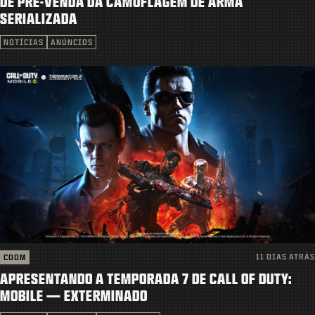
DE PRÉ-VENDA DA CAMUFLAGEM DE ARMA
SUPORTE
SERIALIZADA
|
ENTRAR
INSCREVER-SE
NOTÍCIAS
ANÚNCIOS
11 DIAS ATRÁS
CODM
APRESENTANDO A TEMPORADA 7 DE CALL OF DUTY:
MOBILE — EXTERMINADO