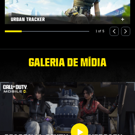
URBAN TRACKER
xpand
Expa
1 of 5
GALERIA DE MÍDIA