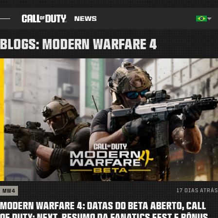
SKIP TO MAIN CONTENT
Região selecionada - Brasil
Choos
BLOGS: MODERN WARFARE 4
BLOG
GUIAS
NOTAS DO PATCH
JOGOS
NOTÍCIAS
STORE
17 DIAS ATRÁS
MW4
ESPORTS
MODERN WARFARE 4: DATAS DO BETA ABERTO, CALL
OF DUTY: NEXT, RESUMO DA FANATICS FEST E BÔNUS