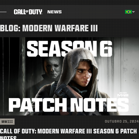
SKIP TO MAIN CONTENT
Região selecionada - Brasil
Choos
BLOG: MODERN WARFARE III
BLOG
GUIAS
NOTAS DO PATCH
JOGOS
NOTÍCIAS
STORE
OUTUBRO 25, 2024
MWIII
ESPORTS
CALL OF DUTY: MODERN WARFARE III SEASON 6 PATCH
NOTES