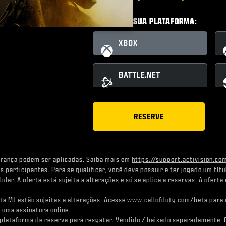
ESCOLHA A SUA PLATAFORMA:
XBOX
BATTLE.NET
RESERVE
urança podem ser aplicadas. Saiba mais em
https://support.activision.c
s participantes. Para se qualificar, você deve possuir e ter jogado um tí
lar. A oferta está sujeita a alterações e só se aplica a reservas. A oferta
Beta MJ estão sujeitas a alterações. Acesse www.callofduty.com/beta para 
 uma assinatura online.
na plataforma de reserva para resgatar. Vendido / baixado separadamente. 