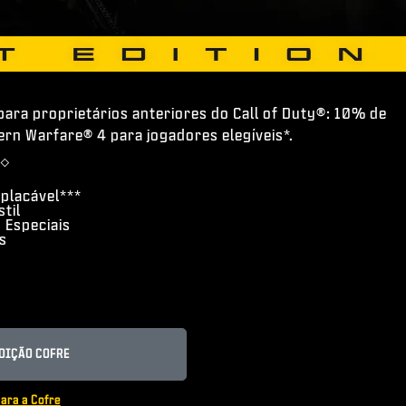
para proprietários anteriores do Call of Duty®: 10% de
rn Warfare® 4 para jogadores elegíveis*.
◇
mplacável***
til
 Especiais
s
DIÇÃO COFRE
ara a Cofre