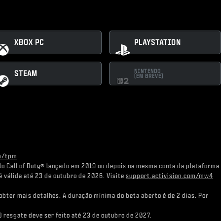
XBOX PC
PLAYSTATION
NINTENDO
STEAM
(EM BREVE)
om/tpm
tulo Call of Duty® lançado em 2019 ou depois na mesma conta da plataforma
 é válida até 23 de outubro de 2026. Visite
support.activision.com/mw4
obter mais detalhes. A duração mínima do beta aberto é de 2 dias. Por
O resgate deve ser feito até 23 de outubro de 2027.