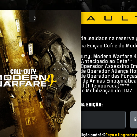
Next
Desconto de lealdade na reserva 
desconto na Edição Cofre do Mode
​Call of Duty: Modern Warfare 4
​Acesso Antecipado ao Beta**
​Skin de Operador Assassino I
​Pacote de Operador Aliança Hos
​Pacote de Operador das Forças
​Coleção de Armas Emblemática
​BlackCell (1 Temporada)****
​Bônus de Mobilização do DMZ
ESCOLHA SUA EDIÇÃO:
PADRÃO
E
Já possui a edição padrão?
Faça o Upgrade p