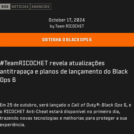
SUPORTE
BO6
NOTÍCIAS
ANÚNCIOS
XBOX GAME PASS
October 17, 2024
|
ENTRAR
INSCREVER-SE
by Team RICOCHET
OBTENHA O BLACK OPS 6
#TeamRICOCHET revela atualizações
antitrapaça e planos de lançamento do Black
Ops 6
Em 25 de outubro, será lançado o
Call of Duty®: Black Ops
6, e
o RICOCHET Anti-Cheat estará disponível no primeiro dia,
trazendo novas tecnologias e melhorias para proteger a sua
experiência.