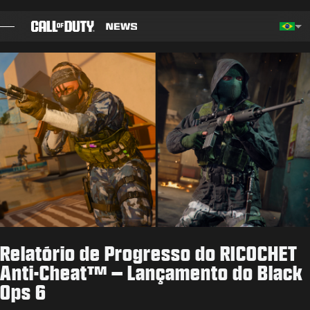
SKIP TO MAIN CONTENT
Choos
BLOG
GUIAS
NOTAS DO PATCH
JOGOS
NOTÍCIAS
Relatório de Progresso do RICOCHET
STORE
Anti-Cheat™ – Lançamento do Black
Ops 6
ESPORTS