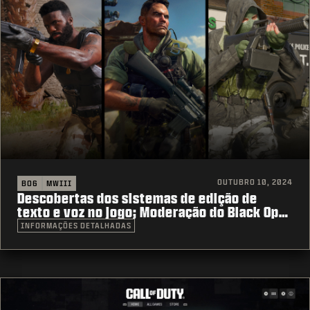
OUTUBRO 10, 2024
BO6
MWIII
Descobertas dos sistemas de edição de
texto e voz no jogo; Moderação do Black Ops
6 no primeiro dia
INFORMAÇÕES DETALHADAS