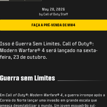
SUPORTE
May 28, 2026
XBOX GAME PASS
by Call of Duty Staff
|
ENTRAR
INSCREVER-SE
FAÇA A PRÉ-VENDA DE MW4
Isso é Guerra Sem Limites. Call of Duty®:
Modern Warfare® 4 será lançado na sexta-
feira, 23 de outubro.
Guerra sem Limites
Em
Call of Duty®: Modern Warfare® 4
, a guerra irrompe após a
Coreia do Norte lançar uma invasão em grande escala que
ameaça desestabilizar o mundo. Um jovem esquadrão sul-