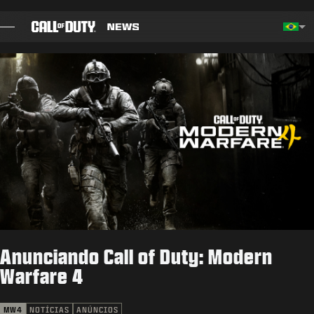
SKIP TO MAIN CONTENT
Choos
BLOG
GUIAS
NOTAS DO PATCH
JOGOS
NOTÍCIAS
Anunciando Call of Duty: Modern
STORE
Warfare 4
ESPORTS
MW4
NOTÍCIAS
ANÚNCIOS