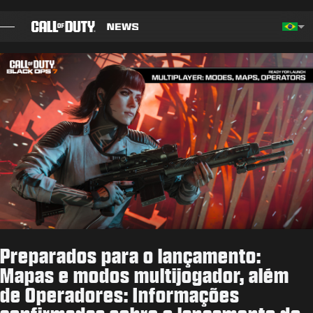
SKIP TO MAIN CONTENT
Choos
BLOG
GUIAS
NOTAS DO PATCH
JOGOS
NOTÍCIAS
Preparados para o lançamento:
STORE
Mapas e modos multijogador, além
de Operadores: Informações
ESPORTS