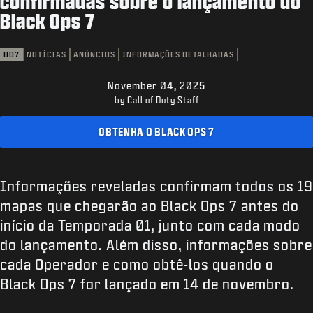
confirmadas sobre o lançamento do
SUPORTE
Black Ops 7
XBOX GAME PASS
BO7
NOTÍCIAS
ANÚNCIOS
INFORMAÇÕES DETALHADAS
|
ENTRAR
INSCREVER-SE
November 04, 2025
by Call of Duty Staff
OBTENHA O BLACK OPS 7
Informações reveladas confirmam todos os 19
mapas que chegarão ao Black Ops 7 antes do
início da Temporada 01, junto com cada modo
do lançamento. Além disso, informações sobre
cada Operador e como obtê-los quando o
Black Ops 7 for lançado em 14 de novembro.