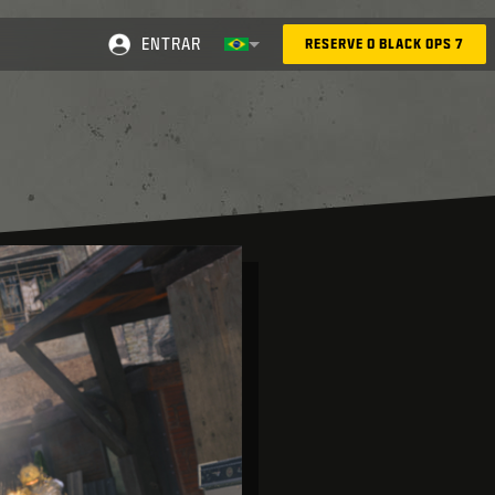
ENTRAR
RESERVE O BLACK OPS 7
Região selecionada - Brasil
Choose your region