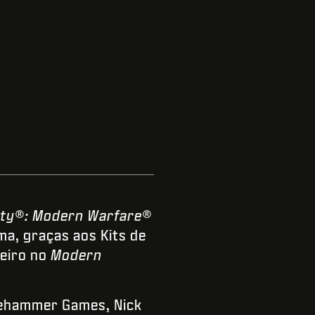
Duty®: Modern Warfare®
ma, graças aos Kits de
eiro no
Modern
gehammer Games, Nick