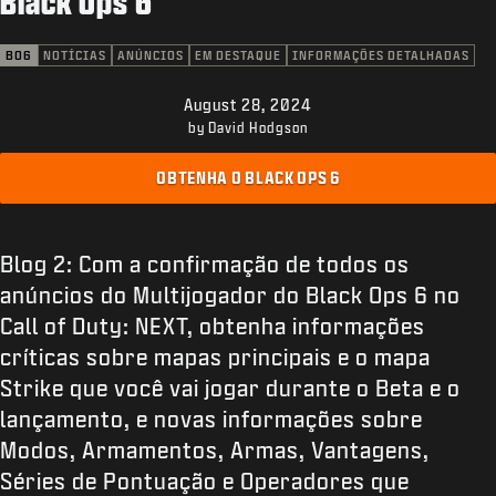
Black Ops 6
SUPORTE
REDEEM BETA CODE
BO6
NOTÍCIAS
ANÚNCIOS
EM DESTAQUE
INFORMAÇÕES DETALHADAS
XBOX GAME PASS
August 28, 2024
by David Hodgson
|
ENTRAR
INSCREVER-SE
OBTENHA O BLACK OPS 6
Blog 2: Com a confirmação de todos os
anúncios do Multijogador do Black Ops 6 no
Call of Duty: NEXT, obtenha informações
críticas sobre mapas principais e o mapa
Strike que você vai jogar durante o Beta e o
lançamento, e novas informações sobre
Modos, Armamentos, Armas, Vantagens,
Séries de Pontuação e Operadores que