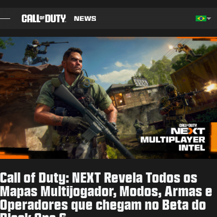
SKIP TO MAIN CONTENT
Choos
BLOG
GUIAS
NOTAS DO PATCH
JOGOS
NOTÍCIAS
Call of Duty: NEXT Revela Todos os
STORE
Mapas Multijogador, Modos, Armas e
Operadores que chegam no Beta do
ESPORTS