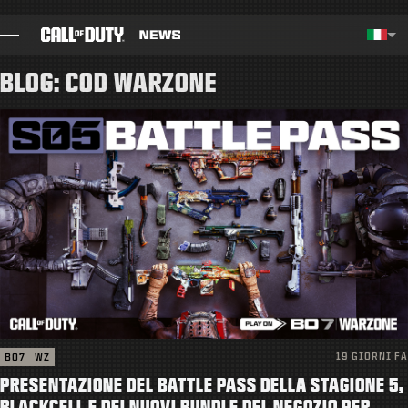
SKIP TO MAIN CONTENT
Regione selezionata - Italia
Choos
BLOG: COD WARZONE
BLOG
GUIDE
NOTE PATCH
GIOCHI
NOVITÀ
NEGOZIO
19 GIORNI FA
BO7
WZ
ESPORTS
PRESENTAZIONE DEL BATTLE PASS DELLA STAGIONE 5,
BLACKCELL E DEI NUOVI BUNDLE DEL NEGOZIO PER