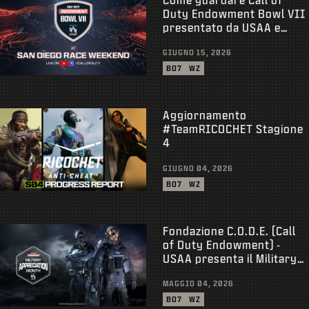
Duty Endowment Bowl VII
presentato da USAA e
ottenere ricompense
GIUGNO 15, 2026
BO7
WZ
Aggiornamento
#TeamRICOCHET Stagione
4
GIUGNO 04, 2026
BO7
WZ
Fondazione C.O.D.E. (Call
of Duty Endowment) -
USAA presenta il Military
Appreciation Month
MAGGIO 04, 2026
BO7
WZ