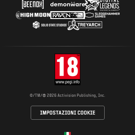
®
©/TM/
2026 Activision Publishing, Inc.
IMPOSTAZIONI COOKIE
Choose your region
Regione selezionata - Italia