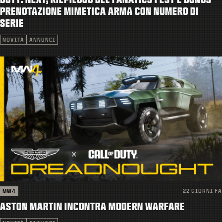
ASSISTENZA
PRENOTAZIONE MIMETICA ARMA CON NUMERO DI
SERIE
|
ACCEDI
REGISTRATI
NOVITÀ
ANNUNCI
22 GIORNI FA
MW4
ASTON MARTIN INCONTRA MODERN WARFARE