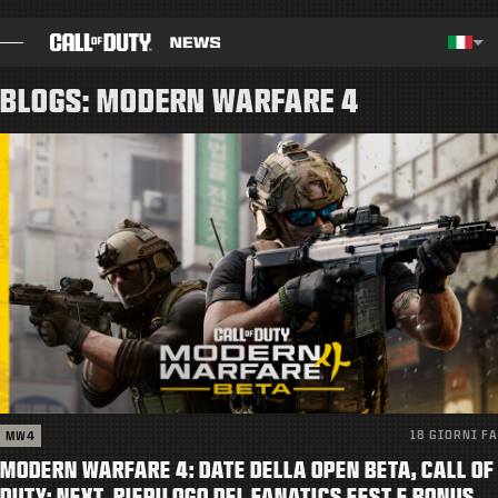
SKIP TO MAIN CONTENT
Regione selezionata - Italia
Choos
BLOGS: MODERN WARFARE 4
BLOG
GUIDE
NOTE PATCH
GIOCHI
NOVITÀ
NEGOZIO
18 GIORNI FA
MW4
ESPORTS
MODERN WARFARE 4: DATE DELLA OPEN BETA, CALL OF
DUTY: NEXT, RIEPILOGO DEL FANATICS FEST E BONUS