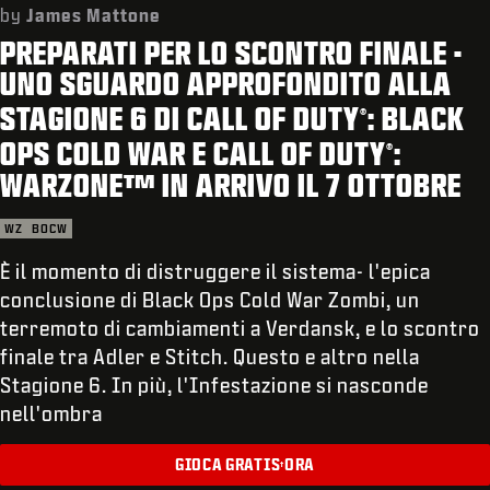
ASSISTENZA
by
James Mattone
PREPARATI PER LO SCONTRO FINALE -
XBOX GAME PASS
UNO SGUARDO APPROFONDITO ALLA
|
ACCEDI
REGISTRATI
STAGIONE 6 DI CALL OF DUTY
: BLACK
®
OPS COLD WAR E CALL OF DUTY
:
®
WARZONE™ IN ARRIVO IL 7 OTTOBRE
WZ
BOCW
È il momento di distruggere il sistema- l'epica
conclusione di Black Ops Cold War Zombi, un
terremoto di cambiamenti a Verdansk, e lo scontro
finale tra Adler e Stitch. Questo e altro nella
Stagione 6. In più, l'Infestazione si nasconde
nell'ombra
GIOCA GRATIS
ORA
†