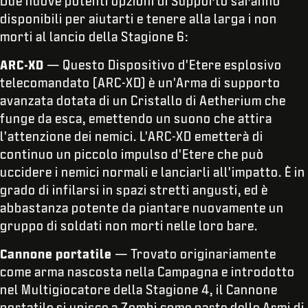
Due nuove potenti opzioni di Supporto saranno
disponibili per aiutarti e tenere alla larga i non
morti al lancio della Stagione 6:
ARC-XD
—
Questo Dispositivo d'Etere esplosivo
telecomandato (ARC-XD) è un'Arma di supporto
avanzata dotata di un Cristallo di Aetherium che
funge da esca, emettendo un suono che attira
l'attenzione dei nemici. L'ARC-XD emetterà di
continuo un piccolo impulso d'Etere che può
uccidere i nemici normali e lanciarli all'impatto. È in
grado di infilarsi in spazi stretti angusti, ed è
abbastanza potente da piantare nuovamente un
gruppo di soldati non morti nelle loro bare.
Cannone portatile
—
Trovato originariamente
come arma nascosta nella Campagna e
introdotto
nel Multigiocatore della Stagione 4, il Cannone
portatile si unisce a Zombi come parte delle Armi di