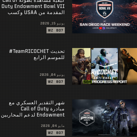
Duty Endowment Bowl VII
المقدمة من USAA وكسب
المكافآت
يونيو 15, 2026
WZ
BO7
تحديث ‎#TeamRICOCHET
للموسم الرابع
يونيو 04, 2026
WZ
BO7
شهر التقدير العسكري مع
مبادرة Call of Duty
Endowment لدعم المحاربين
القدامى برعاية مؤسسة
مايو 04, 2026
USAA
WZ
BO7