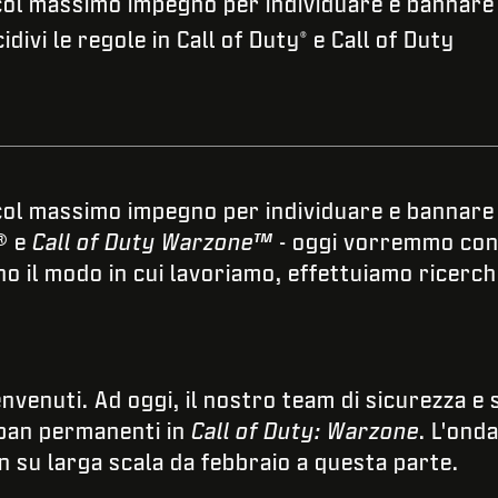
col massimo impegno per individuare e bannare 
idivi le regole in Call of Duty
e Call of Duty
®
col massimo impegno per individuare e bannare i
® e
Call of Duty
Warzone™
- oggi vorremmo cond
o il modo in cui lavoriamo, effettuiamo ricerche
envenuti. Ad oggi, il nostro team di sicurezza 
 ban permanenti in
Call of Duty: Warzone
. L'onda
n su larga scala da febbraio a questa parte.