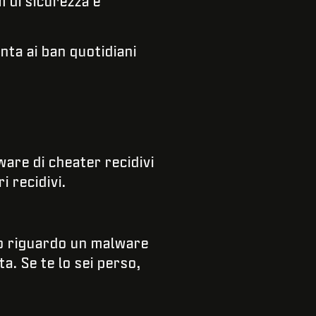
 di sicurezza e
nta ai ban quotidiani
ware di cheater recidivi
i recidivi.
rto riguardo un malware
a. Se te lo sei perso,