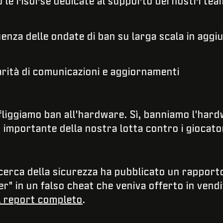
e risorse dedicate al supporto dei nostri team
za delle ondate di ban su larga scala in aggiu
rità di comunicazioni e aggiornamenti
nfliggiamo ban all'hardware. Sì, banniamo l'hard
o importante della nostra lotta contro i giocator
 ricerca della sicurezza ha pubblicato un rappo
 in un falso cheat che veniva offerto in vendit
il report completo
.