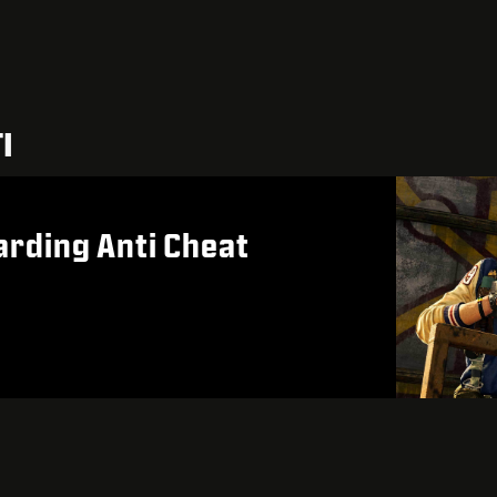
I
rding Anti Cheat