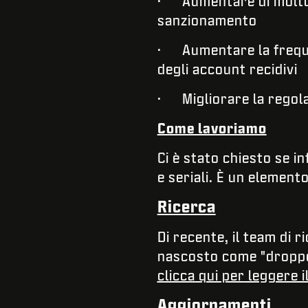
· Aumentare di molto l
sanzionamento
· Aumentare la frequen
degli account recidivi
· Migliorare la regola
Come lavoriamo
Ci è stato chiesto se i
e seriali. È un element
Ricerca
Di recente, il team di
nascosto come "dropper"
clicca qui per leggere 
Aggiornamenti