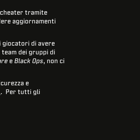
 cheater tramite
idere aggiornamenti
i giocatori di avere
i team dei gruppi di
are
e
Black Ops
, non ci
icurezza e
y
. Per tutti gli