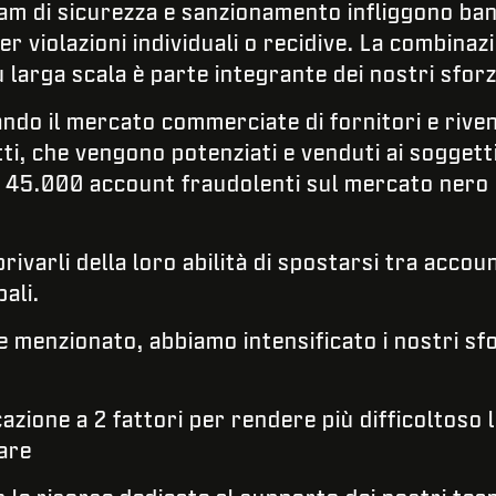
team di sicurezza e sanzionamento infliggono ba
er violazioni individuali o recidive. La combinaz
u larga scala è parte integrante dei nostri sforz
ndo il mercato commerciate di fornitori e rivend
i, che vengono potenziati e venduti ai soggetti
5.000 account fraudolenti sul mercato nero ut
ivarli della loro abilità di spostarsi tra accoun
pali.
enzionato, abbiamo intensificato i nostri sforz
azione a 2 fattori per rendere più difficoltoso 
are