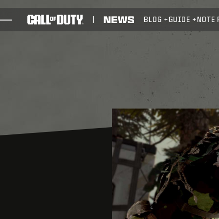
SKIP TO MAIN CONTENT
BLOG
GUIDE
NOTE 
GIOCHI
NOVITÀ
NEGOZIO
ESPORTS
ASSISTENZA
XBOX GAME PASS