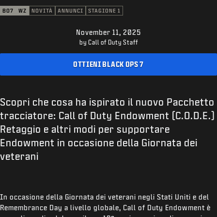
ASSISTENZA
BO7
WZ
NOVITÀ
ANNUNCI
STAGIONE 1
XBOX GAME PASS
November 11, 2025
|
ACCEDI
REGISTRATI
by Call of Duty Staff
OTTIENI BLACK OPS 7
Scopri che cosa ha ispirato il nuovo Pacchetto
tracciatore: Call of Duty Endowment (C.O.D.E.)
Retaggio e altri modi per supportare
Endowment in occasione della Giornata dei
veterani
In occasione della Giornata dei veterani negli Stati Uniti e del
Remembrance Day a livello globale, Call of Duty Endowment è