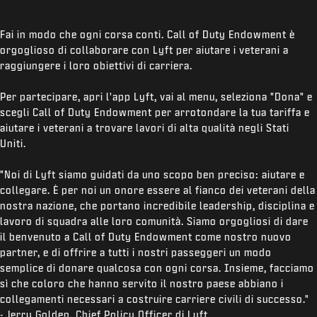
Fai in modo che ogni corsa conti. Call of Duty Endowment è
orgoglioso di collaborare con Lyft per aiutare i veterani a
raggiungere i loro obiettivi di carriera.
Per partecipare, apri l'app Lyft, vai al menu, seleziona "Dona" e
scegli Call of Duty Endowment per arrotondare la tua tariffa e
aiutare i veterani a trovare lavori di alta qualità negli Stati
Uniti.
"Noi di Lyft siamo guidati da uno scopo ben preciso: aiutare e
collegare. È per noi un onore essere al fianco dei veterani della
nostra nazione, che portano incredibile leadership, disciplina e
lavoro di squadra alle loro comunità. Siamo orgogliosi di dare
il benvenuto a Call of Duty Endowment come nostro nuovo
partner, e di offrire a tutti i nostri passeggeri un modo
semplice di donare qualcosa con ogni corsa. Insieme, facciamo
sì che coloro che hanno servito il nostro paese abbiano i
collegamenti necessari a costruire carriere civili di successo."
- Jerry Golden, Chief Policy Officer di Lyft