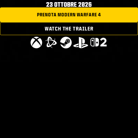
23 OTTOBRE 2026
PRENOTA MODERN WARFARE 4
WATCH THE TRAILER
Scoppia la guerra nella penisola coreana, quando la
Corea del Nord lancia un'invasione su vasta scala che
minaccia di destabilizzare il mondo. Una giovane
squadra di soldati sudcoreani combatte per
sopravvivere in prima linea, mentre dall'altra parte
del mondo un vendicativo capitano Price combatte
una guerra personale dall'ombra, restando un passo
avanti a chi lo sta cercando.