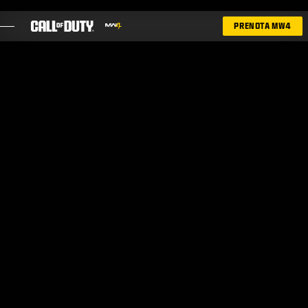
SKIP TO MAIN CONTENT
PRENOTA MW4
GIOCHI
NOVITÀ
NEGOZIO
ESPORTS
ASSISTENZA
|
ACCEDI
REGISTRATI