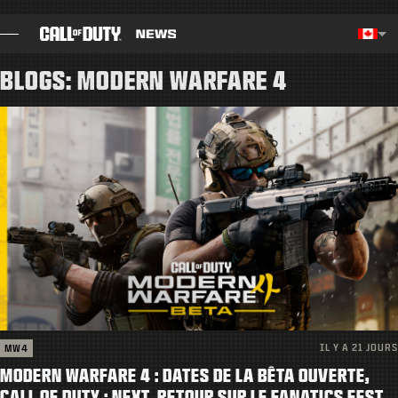
SKIP TO MAIN CONTENT
Région sélectionn
Choos
BLOGS: MODERN WARFARE 4
BILLET
GUIDES
NOTES DE CORRECTIF
JEUX
ACTUS
BOUTIQUE
IL Y A 21 JOURS
MW4
ESPORTS
MODERN WARFARE 4 : DATES DE LA BÊTA OUVERTE,
CALL OF DUTY : NEXT, RETOUR SUR LE FANATICS FEST