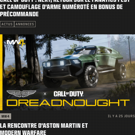
ASSISTANCE
ET CAMOUFLAGE D'ARME NUMÉROTÉ EN BONUS DE
PRÉCOMMANDE
|
CONNEXION
S'INSCRIRE
ACTUS
ANNONCES
IL Y A 25 JOURS
MW4
LA RENCONTRE D'ASTON MARTIN ET
MODERN WARFARE