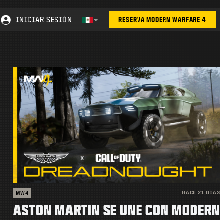
INICIAR SESIÓN
RESERVA MODERN WARFARE 4
Región seleccionada - México
Choose your region
HACE 21 DÍAS
MW4
ASTON MARTIN SE UNE CON MODERN