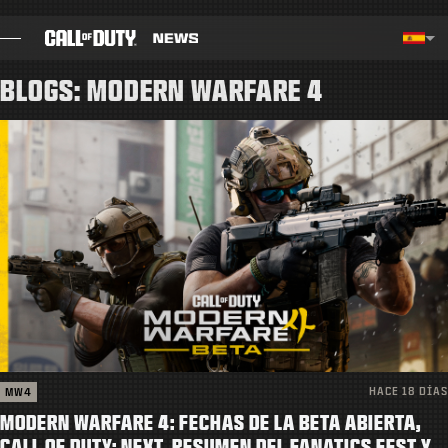
SKIP TO MAIN CONTENT
Región seleccionada - España
Choos
BLOGS: MODERN WARFARE 4
BLOG
GUÍAS
NOTAS DEL PARCHE
JUEGOS
NOTICIAS
TIENDA
HACE 18 DÍAS
MW4
ESPORTS
MODERN WARFARE 4: FECHAS DE LA BETA ABIERTA,
CALL OF DUTY: NEXT, RESUMEN DEL FANATICS FEST Y