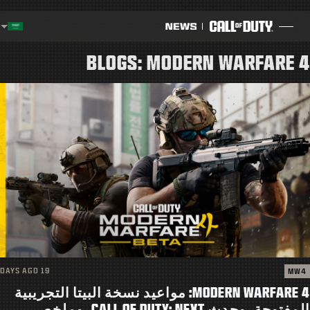
SKIP TO MAIN CONTENT
اختر منطقة - العربية
gion
BLOGS: MODERN WARFARE 4
المدونة
إرشادات
تفاصيل التحديث
ألعاب
أخبار
المتجر
19 DAYS AGO
MW4
الرياضات الإلكترونية
MODERN WARFARE 4: مواعيد نسخة البيتا التجريبية
المفتوحة، وحدث CALL OF DUTY: NEXT، وملخص