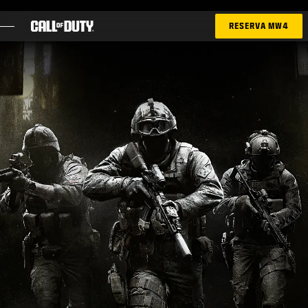
SKIP TO MAIN CONTENT
RESERVA MW4
JUEGOS
NOTICIAS
TIENDA
ESPORTS
ATENCIÓN AL CLIENTE
|
INICIAR SESIÓN
REGISTRARSE