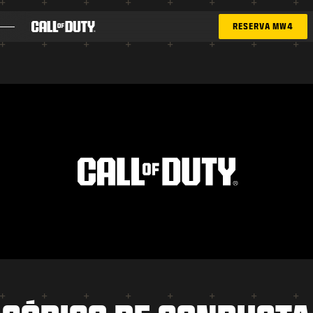
SKIP TO MAIN CONTENT
RESERVA MW4
JUEGOS
NOTICIAS
TIENDA
ESPORTS
ATENCIÓN AL CLIENTE
XBOX GAME PASS
|
INICIAR SESIÓN
REGISTRARSE