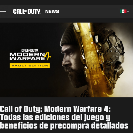
SKIP TO MAIN CONTENT
Choos
BLOG
GUÍAS
NOTAS DEL PARCHE
JUEGOS
NOTICIAS
Call of Duty: Modern Warfare 4:
TIENDA
Todas las ediciones del juego y
beneficios de precompra detallados
ESPORTS