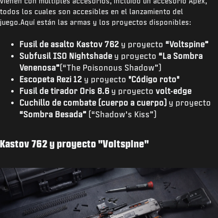
vienen con múltiples accesorios, incluido un accesorio Apex,
todos los cuales son accesibles en el lanzamiento del
juego.Aquí están las armas y los proyectos disponibles:
Fusil de asalto Kastov 762
y proyecto
“Voltspine”
Subfusil ISO Nightshade
y proyecto
“La Sombra
Venenosa”
(“The Poisonous Shadow”)
Escopeta Rezi 12
y proyecto
"Código roto"
Fusil de tirador Oris 8.6
y proyecto
volt-edge
Cuchillo de combate (cuerpo a cuerpo)
y proyecto
“Sombra Besada”
(“Shadow’s Kiss”)
Kastov 762 y proyecto "Voltspine"