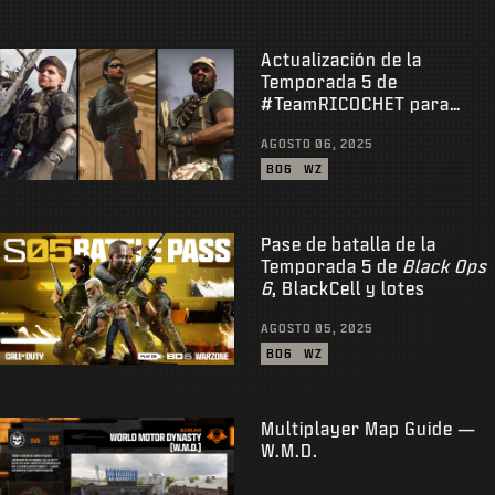
Actualización de la
Temporada 5 de
#TeamRICOCHET para
Black Ops 6
y
Warzone
AGOSTO 06, 2025
BO6
WZ
Pase de batalla de la
Temporada 5 de
Black Ops
6
, BlackCell y lotes
AGOSTO 05, 2025
BO6
WZ
Multiplayer Map Guide —
W.M.D.