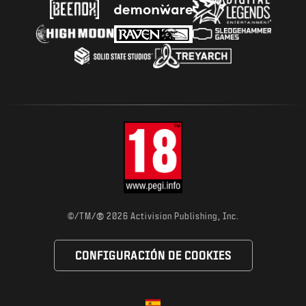
®
©/TM/
2026 Activision Publishing, Inc.
CONFIGURACIÓN DE COOKIES
Choose your region
Región seleccionada - España