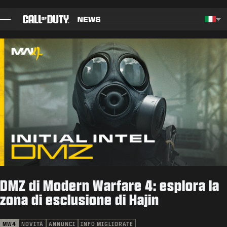
SKIP TO MAIN CONTENT
Choos
BLOG
GUIDE
NOTE PATCH
GIOCHI
NOVITÀ
DMZ di Modern Warfare 4: esplora la
NEGOZIO
zona di esclusione di Hajin
ESPORTS
MW4
NOVITÀ
ANNUNCI
INFO MIGLIORATE