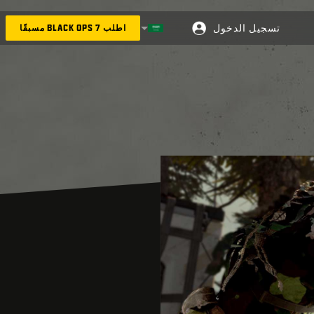
تسجيل الدخول
اطلب BLACK OPS 7 مسبقًا
اختر منطقة - العربية
Choose your region