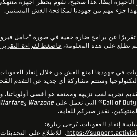
الأجهزة أيضًا. هذا صحيح، نقوم بحظر أجهزة منتهكي
ذا جزء مهم من جهودنا لمكافحة الغش المستمر.
تقريرًا عن برامج ضارة خفية في صورة "حامل فير
م تطلع على هذه المعلومة،
فاضغط لقراءة التقرير ب
ات في جهودها لمنع الغش من خلال إنفاذ العقوبات و
كنولوجيا وستتم مشاركة أي جديد عن التقدم المُح
ديم تجربة لعب نزيهة وممتعة هو أقصى أولوياتنا. و
Warzone
و
 Warfare
منتهكين. نقدر صبركم للغاية.
سة إنفاذ العقوبات، يُرجى زيارة:
https://support.activi
. للاطلاع على التحديثات 