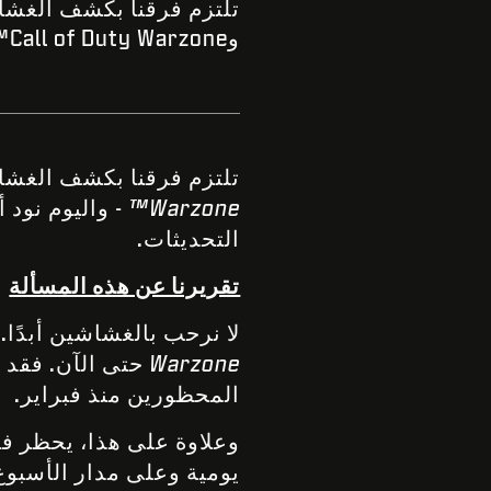
تلتزم فرقنا بكشف الغشاشين و
وCall of Duty Warzone™
تلتزم فرقنا بكشف الغشا
Warzone™
- واليوم نود 
التحديثات.
تقريرنا عن هذه المسألة
لا نرحب بالغشاشين أبدًا. حظر ف
Warzone
حتى الآن. فقد ح
المحظورين منذ فبراير.
وعلاوة على هذا، يحظر فر
يومية وعلى مدار الأسبوع