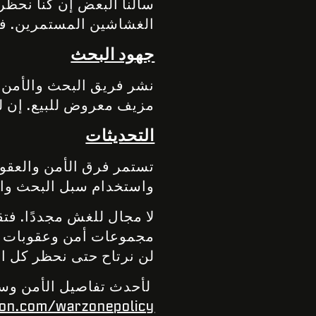
سألنا البعض إن كنا نحظر 
الغشاشين المستمرين. فه
جهود البحث
نشر فريق البحث والأمن 
مزيف معروض للبيع. إن ل
التحديثات
تستمر فرق الأمن والعقوب
واستخدام سبل البحث والت
لا مجال للغش مجددًا. فتق
مجموعات أمن وعقوبات Call of Duty® التي تعمل على
لن نرتاح حتى نحظر كل ال
لأحدث تفاصيل الأمن وسيا
sion.com/warzonepolicy