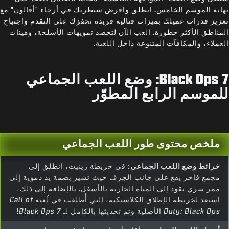
نهاية الموسم الخامس. انطلق وافرض سيطرتك في أرجاء "أفالون" مع
تعزيز قدرات عميلك بميزات قتالية فريدة تحفزك على التقدم واجتياح
المناطق الأكثر خطورة. العب الآن لتحصد تمويهات الأسلحة، وهيئات
العملاء، والمكافآت المتنوعة داخل اللعبة.
Black Ops 7: وضع اللعب الجماعي
للموسم الرابع المطوّر
ملخص محتوى طور اللعب الجماعي
خرائط وضع اللعب الجماعي:
في خريطة زينيث، انطلق إلى
مجمع فاخر يقع على جانب الجرف حيث تشير بصمة يد دموية إلى
ممر سري يقود إلى المياه الجارية بالأسفل. بالإضافة إلى ذلك،
استعد لخريطة الإطلاق الكلاسيكية، التي أُطلقت في لُعبة
Call of
Duty: Black Ops
الأصلية وتم تحديثها بالكامل لـ
Black Ops 7
!