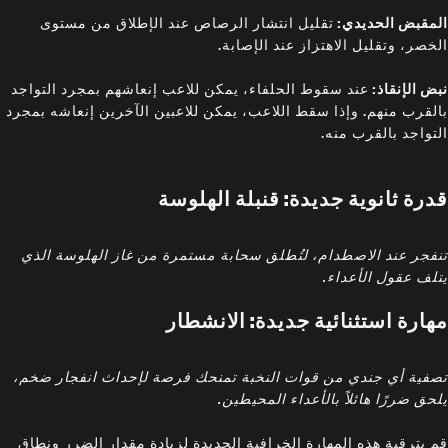
المقبض الحديدي:
تقليل انتشار الرصاص عند الإطلاق من مستوى
الخصر، وتقليل الاهتزاز عند الإصابة.
نبض الإنقاذ:
عند سقوط الحلفاء، يمكن للاعب إنعاشهم بمجرد التواجد
بالقرب منهم. وإذا سقط اللاعب، يمكن للاعبين الآخرين إنعاشه بمجرد
التواجد بالقرب منه.
قدرة ثانوية جديدة: قنبلة الهلوسة
تنفجر عند الاصطدام، لتُطلق سحابة مستمرة من غاز الهلوسة الذي
يتلف عقول الأعداء.
مهارة استثنائية جديدة: الانشطار
تصفية أي جندي من قوات النخبة تمنحك فرصة لإحداث انفجار ضخم،
يلحق ضررًا هائلاً بالأعداء المحيطين.
قم بترقية هذه المهارة الخرافية الجديدة لزيادة مقدار الضرر ونطاق