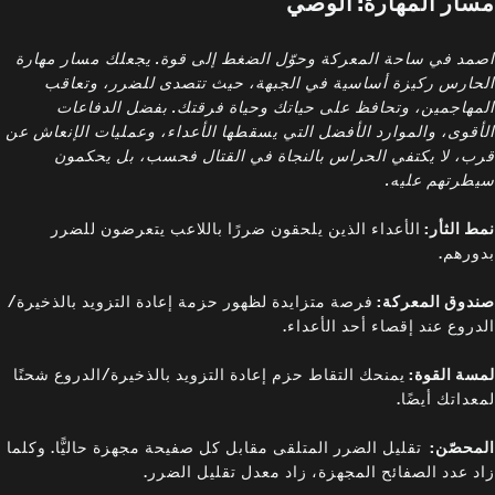
مسار المهارة: الوصي
اصمد في ساحة المعركة وحوّل الضغط إلى قوة. يجعلك مسار مهارة
الحارس ركيزة أساسية في الجبهة، حيث تتصدى للضرر، وتعاقب
المهاجمين، وتحافظ على حياتك وحياة فرقتك. بفضل الدفاعات
الأقوى، والموارد الأفضل التي يسقطها الأعداء، وعمليات الإنعاش عن
قرب، لا يكتفي الحراس بالنجاة في القتال فحسب، بل يحكمون
سيطرتهم عليه.
نمط الثأر:
الأعداء الذين يلحقون ضررًا باللاعب يتعرضون للضرر
بدورهم.
صندوق المعركة:
فرصة متزايدة لظهور حزمة إعادة التزويد بالذخيرة/
الدروع عند إقصاء أحد الأعداء.
لمسة القوة:
يمنحك التقاط حزم إعادة التزويد بالذخيرة/الدروع شحنًا
لمعداتك أيضًا.
المحصّن:
تقليل الضرر المتلقى مقابل كل صفيحة مجهزة حاليًّا. وكلما
زاد عدد الصفائح المجهزة، زاد معدل تقليل الضرر.