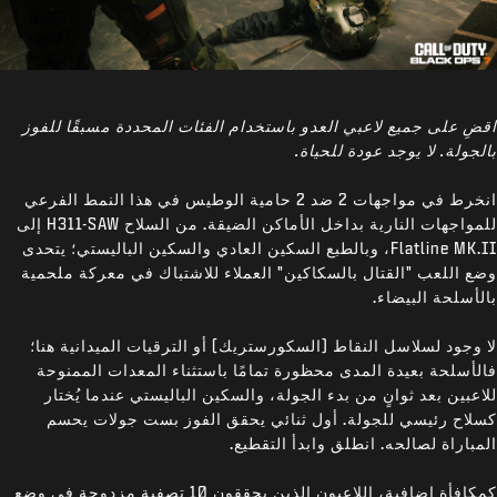
اقضِ على جميع لاعبي العدو باستخدام الفئات المحددة مسبقًا للفوز
بالجولة. لا يوجد عودة للحياة.
انخرط في مواجهات 2 ضد 2 حامية الوطيس في هذا النمط الفرعي
للمواجهات النارية بداخل الأماكن الضيقة. من السلاح H311-SAW إلى
Flatline MK.II، وبالطبع السكين العادي والسكين الباليستي؛ يتحدى
وضع اللعب "القتال بالسكاكين" العملاء للاشتباك في معركة ملحمية
بالأسلحة البيضاء.
لا وجود لسلاسل النقاط (السكورستريك) أو الترقيات الميدانية هنا؛
فالأسلحة بعيدة المدى محظورة تمامًا باستثناء المعدات الممنوحة
للاعبين بعد ثوانٍ من بدء الجولة، والسكين الباليستي عندما يُختار
كسلاح رئيسي للجولة. أول ثنائي يحقق الفوز بست جولات يحسم
المباراة لصالحه. انطلق وابدأ التقطيع.
كمكافأة إضافية، اللاعبون الذين يحققون 10 تصفية مزدوجة في وضع