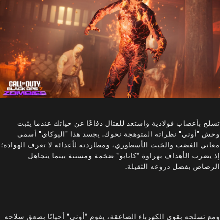
تسلح بأعصاب فولاذية واستعد للقتال دفاعًا عن حياتك عندما يثبت
وحش "أوني" نظراته المتوهجة نحوك. يجسد هذا "اليوكاي" أسمى
معاني الغضب والخبث الأسطوري، ومطاردته لأعدائه لا تعرف الهوادة؛
إذ يضرب الأهداف بهراوة "كانابو" ضخمة ومسننة بينما يتجاهل
الرصاص بفضل دروعه الثقيلة.
ومع تسلحه بقوى الكهرباء الصاعقة، يقوم "أوني" أحيانًا بصعق سلاحه