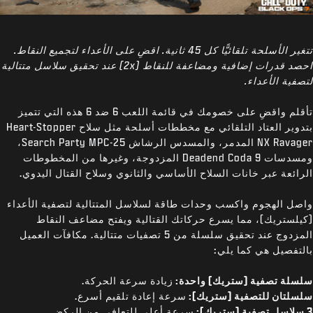
تتغير الأسلحة تلقائيًّا كل 45 ثانية. اقضِ على الأعداء لتجميع النقاط.
احصد قدرات إضافية ومضاعفة للنقاط (2x) عند تحقيق سلاسل متتالية
لتصفية الأعداء.
تأقلم واقضِ على خصومك في قائمة اللعب 6 ضد 6 هذه التي تتميز
بتدوير العتاد التلقائي مع مخططات أسلحة مثل سلاح Heart-Stopper
NX Ravager المدمر، والمسدس الرشاش Search Party MPC-25،
ومسدسات Deadend Coda 9 المزدوجة، وغيرها من المخطوطات
الرائعة عبر خانات السلاح الأساسي والثانوي وسلاح القتال اليدوي.
واصل الهجوم واكسب وحدات طاقة لسلاسل المتتالية لتصفية الأعداء
(كيلستريك)، مما يسرع حركاتك القتالية ويفتح مضاعف النقاط
المزدوج عند تحقيق سلسلة من 5 تصفيات متتالية. مكافآت العميل
بالتفصيل هي كما يلي:
سلسلة تصفية (ستريك) واحدة:
زيادة سرعة الحركة.
سلسلتان للتصفية (ستريك):
سرعة إعادة تلقيم أسرع.
3 سلاسل تصفية (ستريك):
سرعة أعلى للتعافي من الركض.