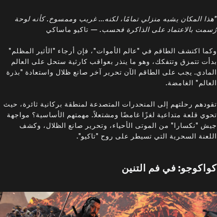
"هذا المكان يشبه منزلي تمامًا، لكنه... غريب وممسوخ. كأنه لوحة
رُسمت بالاعتماد على الذاكرة فحسب.
— تاكيو ماساكي
وكما اكتشف الطاقم في "عالم الأموات"، فإن أرجاء "الأثير المظلم"
بدأت تتمزق وتتفكك، وهو ما ينذر بعواقب كارثية ستحل على العالم
المادي. يجب على الطاقم الآن تحرير آخر صانع ظلال واستعادة "بذرة
العالم" الغامضة.
تقودهم رحلتهم إلى المنحدرات المتصدعة لمنطقة بركانية ثائرة، حيث
تحوي قلعة متداعية لغزًا غامضًا ومشتعلاً. مهمتهم الأساسية؟ مواجهة
جيش "نكسارا" من الموتى الأحياء، وتحرير صانع الظلال، وكشف
اللعنة السحرية التي تسيطر على روح "تاكيو".
كواكوجو: في فم التنين