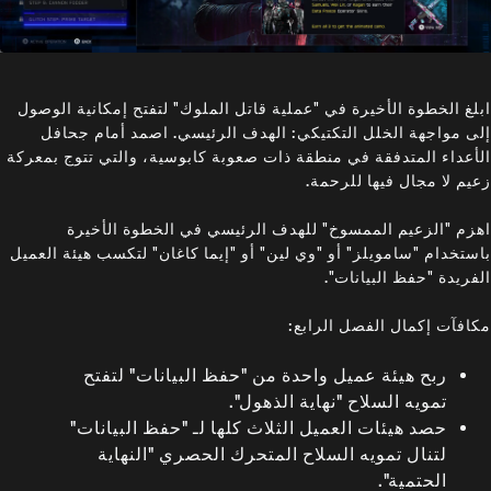
ابلغ الخطوة الأخيرة في "عملية قاتل الملوك" لتفتح إمكانية الوصول
إلى مواجهة الخلل التكتيكي: الهدف الرئيسي. اصمد أمام جحافل
الأعداء المتدفقة في منطقة ذات صعوبة كابوسية، والتي تتوج بمعركة
زعيم لا مجال فيها للرحمة.
اهزم "الزعيم الممسوخ" للهدف الرئيسي في الخطوة الأخيرة
باستخدام "سامويلز" أو "وي لين" أو "إيما كاغان" لتكسب هيئة العميل
الفريدة "حفظ البيانات".
مكافآت إكمال الفصل الرابع:
ربح هيئة عميل واحدة من "حفظ البيانات" لتفتح
تمويه السلاح "نهاية الذهول".
حصد هيئات العميل الثلاث كلها لـ "حفظ البيانات"
لتنال تمويه السلاح المتحرك الحصري "النهاية
الحتمية".