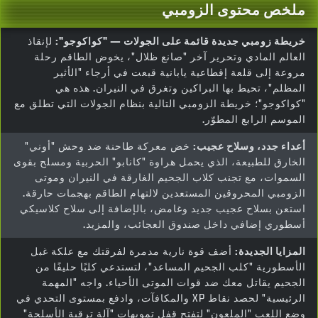
ملخص محتوى الزومبي
خريطة زومبي جديدة قائمة على الجولات — "كواكوجو":
لإنقاذ
العالم المادي وتحرير آخر "صانع ظلال"، يخوض الطاقم رحلة
مروعة إلى قلعة إقطاعية يابانية قبعت في أرجاء "الأثير
المظلم"، تحيط بها البراكين وتغرق في النيران. هذه هي
"كواكوجو"؛ خريطة الزومبي التالية بنظام الجولات التي تطلق مع
الموسم الرابع المطوّر.
أعداء جدد، وسلاح عجيب:
خض معركة طاحنة ضد وحش "أوني"
الخارق للطبيعة، الذي يحمل هراوة "كانابو" الحربية ومسلح بقوى
السموات، مع تجنب كلاب الجحيم الغارقة في النيران وموتى
الزومبي المحروقين المستعدين لالتهام الطاقم بهجمات حارقة.
استعن بسلاح عجيب جديد وغامض، بالإضافة إلى سلاح كلاسيكي
أسطوري إضافي داخل صندوق العجائب، والمزيد.
المزايا الجديدة:
أضف قوة نارية مدمرة لفرقتك مع علكة غبل
الأسطورية "كلب الجحيم المساعد"، لتستدعي كلبًا حليفًا من
الجحيم يقاتل معك ضد قوات الموتى الأحياء. واجه "المهمة
الرئيسية" لحصد نقاط XP والمكافآت، وادفع بمستوى التحدي في
وضع اللعب "الملعون" لتفتح قفل تمويهات "آلة ترقية الأسلحة"