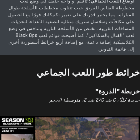
أوضاع اللعب الجماعي:
تأقلم أو واجه حتفك في وضع لعب
مخطوطة القناص للفريق حيث تتناوب مخططات الأسلحة طوال
المباراة، مما يختبر قدرتك على تغيير تكتيكاتك فورًا مع الحصول
على مكافآت وسلاسل ستريك متتالية لتصفية الأعداء. لتحديات
المسافات القريبة، تخلص من الأسلحة النارية وتنافس في وضع
لعب "القتال بالسكاكين". كما أصبحت قوائم لعب Black Ops
الكلاسيكية إضافة دائمة، مع إضافة أربع خرائط أسطورية أخرى
إلى قائمة التدوير.
خرائط طور اللعب الجماعي
خريطة "الذروة"
جديدة كليًّا، 6 ضد 6‏/2 ضد 2، متوسطة الحجم