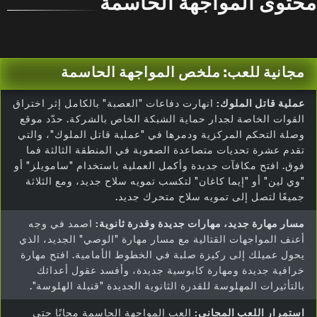
محتوى المواجهة الحاسمة
مجانية للعب: ملخص المواجهة الحاسمة
عملية قاتل الملوك:
انهارت دفاعات "العصبة" بالكامل إثر اختراق
القوات الخاصة لجدار حماية الشبكة الخاص بالشركة. حدّد موقع
وصلة التحكم المركزية ودمرها في "عملية قاتل الملوك"، والتي
تقدم عشرة تحديات متصاعدة الصعوبة في المنطقة الثالثة فما
فوق. افتح مكافآت جديدة وأكمل العملية باستخدام "سامويلز" أو
"وي لين" أو "إيما كاغان" لتكسب تمويه سلاح جديد، ومع الثلاثة
جميعًا لتصل إلى تمويه سلاح متحرك جديد.
مسار مهارة جديد، مهارات جديدة وقدرة ثانوية:
اصمد في وجه
أعنف المواجهات القتالية مع مسار مهارة "الوصي" الجديد، الذي
يحول عميلك إلى ركيزة صلبة في الخطوط الأمامية. افتح مهارة
خرافية جديدة ومهارة كابوسية جديدة، وأفسد عقول أعدائك
بالتأثيرات المهلوسة للقدرة الثانوية الجديدة "قنبلة الهلوسة".
استمرار اللعب المجاني:
العب المواجهة الحاسمة مجانًا حتى