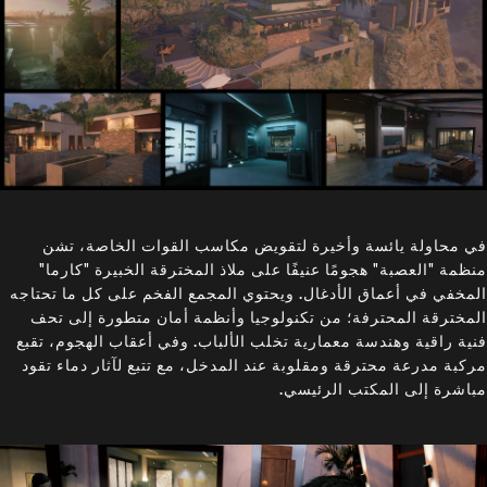
في محاولة يائسة وأخيرة لتقويض مكاسب القوات الخاصة، تشن
منظمة "العصبة" هجومًا عنيفًا على ملاذ المخترقة الخبيرة "كارما"
المخفي في أعماق الأدغال. ويحتوي المجمع الفخم على كل ما تحتاجه
المخترقة المحترفة؛ من تكنولوجيا وأنظمة أمان متطورة إلى تحف
فنية راقية وهندسة معمارية تخلب الألباب. وفي أعقاب الهجوم، تقبع
مركبة مدرعة محترقة ومقلوبة عند المدخل، مع تتبع لآثار دماء تقود
مباشرة إلى المكتب الرئيسي.