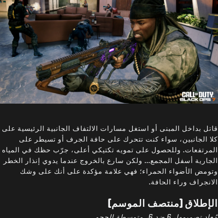
قاتل بداخل المبنى أو استغل مسارات الالتفاف الجانبية الرئيسية على
كلا الجانبين، سواء كنت تتحرك على حافة الجرف أو تسيطر على
المرتفعات. وللحصول على تمويه تكتيكي أعلى، جرّب حظك في المياه
الجارية أسفل المجمع... ولكن سارع بالخروج عندما يدوي إنذار الخطر
وتومض الأضواء الحمراء؛ فهي علامة مؤكدة على أنك على وشك
الانجراف وراء الحافة.
الإطلاق (منتصف الموسم)
مُعاد تصميمها، 6 ضد 6، متوسطة الحجم