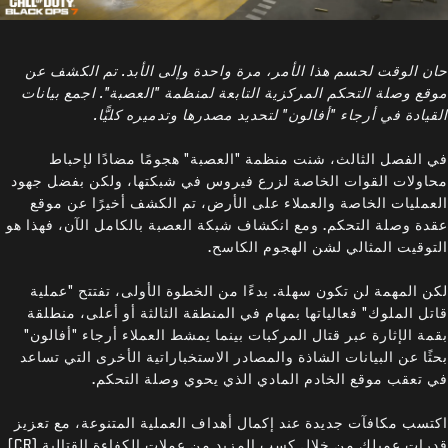
حان الوقت لحسم هذا الأمر، مرة واحدة وإلى الأبد. تم الكشف عن
موقع وصلة التحكم المركزية التابعة لمنظمة "العصبة". اجمع بيانات
القيادة في أرجاء "أفالون" لتحديد مصدرها وتدميره كليًّا.
في الفصل الثالث، شنت منظمة "العصبة" هجومًا مضادًا لإحباط
محاولات القوات الخاصة لزرع فيروس في شبكتها، ولكن بفضل جهود
العمليات الخاصة والعملاء على الأرض، تم الكشف أخيرًا عن موقع
عقدة وصلة التحكم. ومع انكشاف شبكة العصبة بالكامل الآن، فهذا هو
التوقيت المثالي لشن الهجوم الكاسح.
لكن المهمة لن تكون سهلة. بدءًا من الخطوة الأولى، تفتتح "عملية
قاتل الملوك" فعالياتها بمهام في المنطقة الثالثة أو أعلى، منطلقة
بقمة الإثارة عبر قتال المركبات بينما يمشط العملاء أرجاء "أفالون"
بحثًا عن البيانات الشاذة والمصادر الاستخباراتية الأخرى التي تساعد
في تعقب موقع الخادم المادي الذي يحوي وصلة التحكم.
اكتسب مكافآت جديدة عند إكمال أهداف العملية المتنوعة، مع تعزيز
قدرات عميلك من خلال كسب المزيد من عملات الكفاءة القتالية (CR)