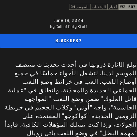
الدعم
BO7
WZ
أخبار
الإعلانات
الموسم 04
XBOX GAME PASS
June 18, 2026
|
تسجيل الدخول
إعداد حساب جديد
by Call of Duty Staff
BLACK OPS 7
تبلغ الإثارة ذروتها في أحدث تحديثات منتصف
الموسم لدينا، لتشعل الأجواء حماسًا في جميع
أوضاع اللعب. العب في خرائط وضع اللعب
الجماعي الجديدة والمحدّثة، وانطلق في "عملية
قاتل الملوك" ضمن وضع اللعب "المواجهة
الحاسمة"، واجه "أوني" وكلاب الجحيم في خريطة
الزومبي الجديدة "كواكوجو" المعتمدة على
الجولات، وإذا كنت تمتلك المؤهلات الكافية، فابدأ
"مهمة البطل" في وضع اللعب باتل رويال