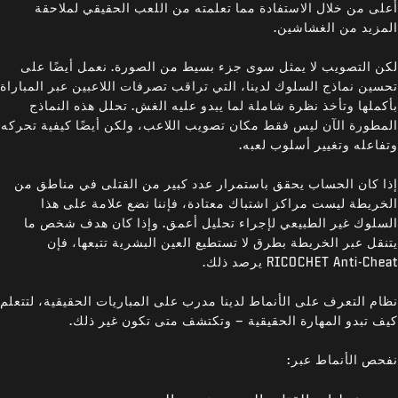
أعلى من خلال الاستفادة مما تعلمته من اللعب الحقيقي لملاحقة
المزيد من الغشاشين.
لكن التصويب لا يمثل سوى جزء بسيط من الصورة. نعمل أيضًا على
تحسين نماذج السلوك لدينا، التي تراقب تصرفات اللاعبين عبر المباراة
بأكملها وتأخذ نظرة شاملة لما يبدو عليه الغش. تحلل هذه النماذج
المطورة الآن ليس فقط مكان تصويب اللاعب، ولكن أيضًا كيفية تحركه
وتفاعله وتغيير أسلوب لعبه.
إذا كان الحساب يحقق باستمرار عدد كبير من القتلى في مناطق من
الخريطة ليست مراكز اشتباك معتادة، فإننا نضع علامة على هذا
السلوك غير الطبيعي لإجراء تحليل أعمق. وإذا كان هدف شخص ما
يتنقل عبر الخريطة بطرق لا تستطيع العين البشرية تتبعها، فإن
RICOCHET Anti-Cheat يرصد ذلك.
نظام التعرف على الأنماط لدينا مدرب على المباريات الحقيقية، لتتعلم
كيف تبدو المهارة الحقيقية – وتكتشف متى تكون غير ذلك.
نفحص الأنماط عبر: