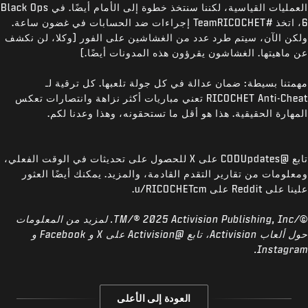
العمليات القياسية، لكننا سنتخذ خطوة إلى الأمام أيضًا. في Black Ops
6، اتخذ #TeamRICOCHET إجراءات ضد الحسابات في غضون ساعة.
ولكن الآن، سيتم طرد عدد من الغشاشين على الفور (وكلا، لن نكشف
عن ماهيتها. الغشاشون يقرؤون هذه المدونات أيضًا.)
مهمتنا بسيطة: ضمان عدالة في كل جولة تلعبها. كل ترقية لـ
RICOCHET Anti-Cheat تعني مباريات أكثر نزاهة وانتصارات تعكس
المهارة الحقيقية. هذا هو أقل ما تستحقونه، وهذا وعدنا لكم.
تابع @CODUpdates على X للحصول على تحديثات في الوقت الفعلي،
ومعلومات من تقارير التقدم القادمة، والمزيد. يمكنك أيضًا العثور
علينا على Reddit على u/RICOCHETcm.
©/TM/® 2025 Activision Publishing, Inc. لمزيد من المعلومات
حول ألعاب Activision، تابع @Activision على X و Facebook و
Instagram.
العودة إلى الأعلى