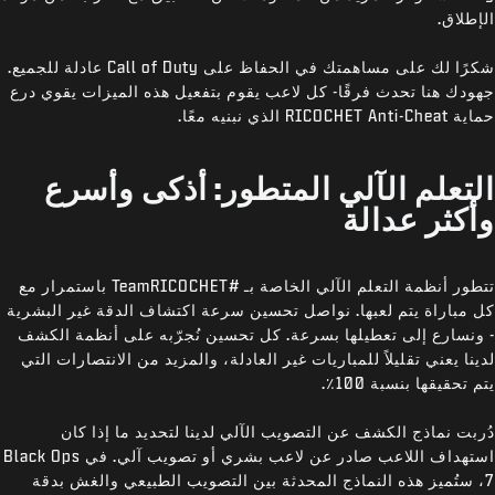
الإطلاق.
شكرًا لك على مساهمتك في الحفاظ على Call of Duty عادلة للجميع.
جهودك هنا تحدث فرقًا- كل لاعب يقوم بتفعيل هذه الميزات يقوي درع
حماية RICOCHET Anti-Cheat الذي نبنيه معًا.
التعلم الآلي المتطور: أذكى وأسرع
وأكثر عدالة
تتطور أنظمة التعلم الآلي الخاصة بـ #TeamRICOCHET باستمرار مع
كل مباراة يتم لعبها. نواصل تحسين سرعة اكتشاف الدقة غير البشرية
- ونسارع إلى تعطيلها بسرعة. كل تحسين نُجرّبه على أنظمة الكشف
لدينا يعني تقليلاً للمباريات غير العادلة، والمزيد من الانتصارات التي
يتم تحقيقها بنسبة 100٪.
دُربت نماذج الكشف عن التصويب الآلي لدينا لتحديد ما إذا كان
استهداف اللاعب صادر عن لاعب بشري أو تصويب آلي. في Black Ops
7، ستُميز هذه النماذج المحدثة بين التصويب الطبيعي والغش بدقة