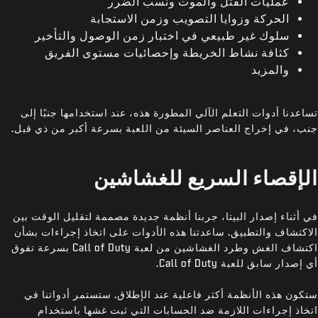
عمليات القتل والموت ونسب الضرر
الحركة وزوايا التصويب وزمن الاستجابة
سلوك غير طبيعي في اختبار زمن الوصول والتأخير
كثافة نشاط الخريطة وإحصائيات مستوى الفريق
والمزيد
تساعدنا أدوات التعلم الآلي المطورة هذه، عند استخدامها جنبًا إلى
جنب، في إخراج العناصر السيئة من اللعبة بسرعة أكبر من ذي قبل.
الإقصاء السريع للغشاشين
في أثناء إصدار البيتا، جربنا أنظمة جديدة مصممة لتقليل الوقت بين
الاكتشاف والتطبيق. ساعدتنا هذه الأدوات على اتخاذ إجراءات بشأن
اكتشاف الغش وطرد الغشاشين من لعبة Call of Duty بسرعة تفوق
أي إصدار سابق للعبة Call of Duty.
ستكون هذه الأنظمة أكثر فاعلية عند الإطلاق. ستستمر أدواتنا في
اتخاذ إجراءات اللازمة ضد الحسابات التي ثبت غشها باستخدام