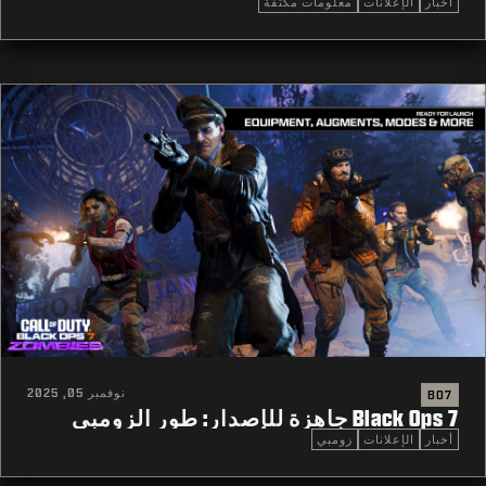
أخبار
الإعلانات
معلومات مكثفة
نوفمبر 05, 2025
BO7
Black Ops 7 جاهزة للإصدار: طور الزومبي
أخبار
الإعلانات
زومبي