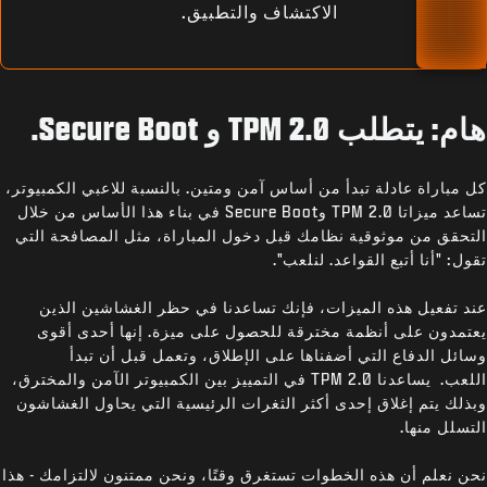
الاكتشاف والتطبيق.
هام: يتطلب TPM 2.0 و Secure Boot.
كل مباراة عادلة تبدأ من أساس آمن ومتين. بالنسبة للاعبي الكمبيوتر،
تساعد ميزاتا TPM 2.0 وSecure Boot في بناء هذا الأساس من خلال
التحقق من موثوقية نظامك قبل دخول المباراة، مثل المصافحة التي
تقول: "أنا أتبع القواعد. لنلعب".
عند تفعيل هذه الميزات، فإنك تساعدنا في حظر الغشاشين الذين
يعتمدون على أنظمة مخترقة للحصول على ميزة. إنها أحدى أقوى
وسائل الدفاع التي أضفناها على الإطلاق، وتعمل قبل أن تبدأ
اللعب. يساعدنا TPM 2.0 في التمييز بين الكمبيوتر الآمن والمخترق،
وبذلك يتم إغلاق إحدى أكثر الثغرات الرئيسية التي يحاول الغشاشون
التسلل منها.
نحن نعلم أن هذه الخطوات تستغرق وقتًا، ونحن ممتنون لالتزامك - هذا