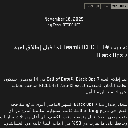
الدعم
BO7
WZ
أخبار
الإعلانات
XBOX GAME PASS
November 10, 2025
|
تسجيل الدخول
إعداد حساب جديد
by Team RICOCHET
تحديث #TeamRICOCHET لما قبل إطلاق لعبة
Black Ops 7
عند إطلاق لعبة Call of Duty®: Black Ops 7 في 14 نوفمبر، ستكون
أنظمة الأمان المتقدمة لـ RICOCHET Anti-Cheat متاحة، لحماية
تجربتك منذ اليوم الأول.
سجل إصدار بيتا Black Ops 7 الشهر الماضي أقوى نتائج مكافحة
الغش في تاريخ Call of Duty. كانت استجابة أنظمتنا أسرع من أي
وقت مضى، حيث قلل متوسط وقت الكشف إلى أقل من ثلاث مباريات
وحافظ على ما يقرب من 99% من ألعاب البيتا خالية من الغشاشين.