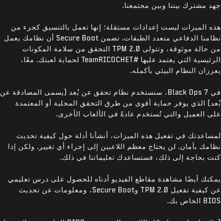
جهد مشترك بيننا وبين مجتمعنا.
هذه الميزات ليست إعدادات مستقلة؛ إنها تعمل بالتنسيق كجزء من
نظامنا الدفاعي متعدد الطبقات. تضمن Secure Boot أن نظامك يعمل
من حالة موثوقة، وتتولى TPM 2.0 التحقق من سلامة المكونات
الرئيسية التي يعتمد عليها #TeamRICOCHET لحماية لعبتك. معًا،
يعززان النظام البيئي بأكمله.
في Black Ops 7، سنستخدم نظام تحقق عن بُعد (يسمى المصادقة عن
بُعد) الذي يوفر حماية أقوى من طرق التحقق المحلية أو المعتمدة
على العميل والتي تُستخدم عادةً في الألعاب الأخرى.
لمساعدتك في تفعيل هذه الميزات، أنشأنا أدلة حول كيفية تحديث
نظامك بأمان. لن يحتاج معظم اللاعبين إلى إجراء أي تغيير. ولكن إذا
كنت بحاجة إلى ذلك، فستساعدك تعليماتنا في ذلك.
يمكنك أيضًا مشاهدة مقاطع الفيديو أدناه للحصول على درس تعليمي
عن كيفية تفعيل TPM 2.0 وSecure Boot، ومعلومات عن تحديث
BIOS الخاص بك.