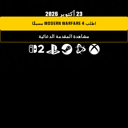
23 أكتوبر 2026
اطلب MODERN WARFARE 4 مسبقًا
مشاهدة المقدمة الدعائية
تندلع الحرب في شبه الجزيرة الكورية حيث تشن كوريا
الشمالية غزو واسع النطاق يهدد بزعزعة استقرار العالم.
فرقة شابة من الجنود الكورية الجنوبية تقاتل من أجل
البقاء على قيد الحياة في الخطوط الأمامية المنهارة، بينما
في نصف العالم بعيدًا، يخوض النقيب برايس المنتقم حربًا
شخصية من الظلال بينما يظل متقدمًا بخطوة على أولئك