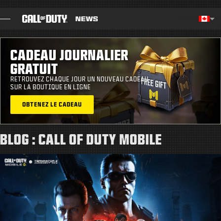
SKIP TO MAIN CONTENT
Région sélectionn
Choos
CADEAU JOURNALIER
BILLET
GRATUIT
GUIDES
RETROUVEZ CHAQUE JOUR UN NOUVEAU CADEAU
SUR LA BOUTIQUE EN LIGNE
NOTES DE CORRECTIF
OBTENEZ LE CADEAU
BLOG : CALL OF DUTY MOBILE
JEUX
ACTUS
BOUTIQUE
ESPORTS