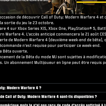
'occasion de découvrir Call of Duty: Modern Warfare 4 et 
la sortie du jeu le 23 octobre.
e 4 sur Xbox Series X|S, Xbox One, PlayStation® 5, Battl
dern Warfare 4. L'accès anticipé commencera le 21 août CE
erte de Modern Warfare 4 (deuxième week-end de bêta), qu
récommande n'est requise pour participer ce week-end.
la Bêta ouverte.
lancement de la Bêta du mode MJ sont sujettes à modificati
les. Un abonnement Multijoueur en ligne peut être requis 
uty: Modern Warfare 4 ?
de Call of Duty: Modern Warfare 4 sont-ils disponibles ?
umérique mais je n'ai pas reçu de code d'accès anticipé à la