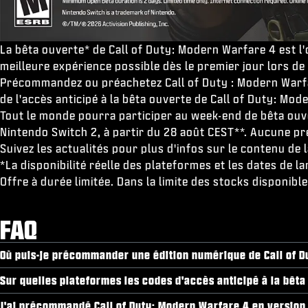
La bêta ouverte* de Call of Duty: Modern Warfare 4 est l
meilleure expérience possible dès le premier jour lors de 
Précommandez ou préachetez Call of Duty : Modern Warfar
de l'accès anticipé à la bêta ouverte de Call of Duty: Mo
Tout le monde pourra participer au week-end de bêta ouv
Nintendo Switch 2, à partir du 28 août CEST**. Aucune p
Suivez les actualités pour plus d'infos sur le contenu de 
*La disponibilité réelle des plateformes et les dates de 
Offre à durée limitée. Dans la limite des stocks disponib
FAQ
Où puis-je précommander une édition numérique de Call of D
Sur quelles plateformes les codes d'accès anticipé à la bêta 
J'ai précommandé Call of Duty: Modern Warfare 4 en version n