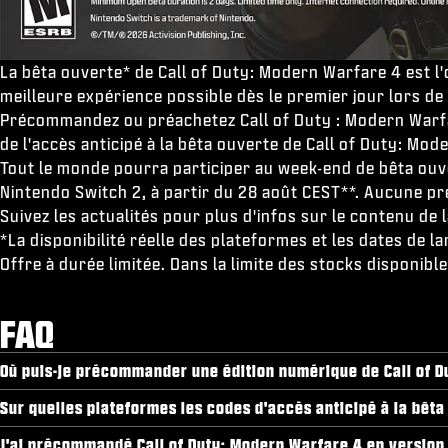
La bêta ouverte* de Call of Duty: Modern Warfare 4 est l
meilleure expérience possible dès le premier jour lors de 
Précommandez ou préachetez Call of Duty : Modern Warfar
de l'accès anticipé à la bêta ouverte de Call of Duty: Mo
Tout le monde pourra participer au week-end de bêta ouv
Nintendo Switch 2, à partir du 28 août CEST**. Aucune p
Suivez les actualités pour plus d'infos sur le contenu de 
*La disponibilité réelle des plateformes et les dates de 
Offre à durée limitée. Dans la limite des stocks disponib
FAQ
Où puis-je précommander une édition numérique de Call of D
Sur quelles plateformes les codes d'accès anticipé à la bêta 
J'ai précommandé Call of Duty: Modern Warfare 4 en version n