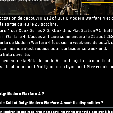
'occasion de découvrir Call of Duty: Modern Warfare 4 et 
la sortie du jeu le 23 octobre.
e 4 sur Xbox Series X|S, Xbox One, PlayStation® 5, Battl
dern Warfare 4. L'accès anticipé commencera le 21 août CE
erte de Modern Warfare 4 (deuxième week-end de bêta), qu
récommande n'est requise pour participer ce week-end.
la Bêta ouverte.
lancement de la Bêta du mode MJ sont sujettes à modificati
les. Un abonnement Multijoueur en ligne peut être requis 
uty: Modern Warfare 4 ?
de Call of Duty: Modern Warfare 4 sont-ils disponibles ?
umérique mais je n'ai pas reçu de code d'accès anticipé à la