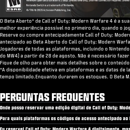
O Beta Aberto* de Call of Duty: Modern Warfare 4 é a sua
melhor experiência possível no primeiro dia, quando o jo
Reserve ou compre antecipadamente Call of Duty: Modern 
antecipado ao Beta Aberto do Call of Duty: Modern Warf
Jogadores de todas as plataformas, incluindo o Nintend
do MW4) a partir de 28 de agosto. Não é necessário faze
Fique de olho para obter mais detalhes sobre o conteúdo
*A disponibilidade efetiva em plataformas e as datas de 
tempo limitado.Enquanto durarem os estoques. O Beta MJ 
PERGUNTAS FREQUENTES
Onde posso reservar uma edição digital de Call of Duty: Mod
Para quais plataformas os códigos de acesso antecipado ao 
Eu reservei Call of Duty: Modern Warfare 4 digitalmente, m