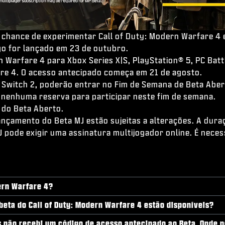
 chance de experimentar Call of Duty: Modern Warfare 4 e
go for lançado em 23 de outubro.
Warfare 4 para Xbox Series X|S, PlayStation® 5, PC Batt
are 4. O acesso antecipado começa em 21 de agosto.
o Switch 2, poderão entrar no Fim de Semana de Beta Ab
r nenhuma reserva para participar neste fim de semana.
 do Beta Aberto.
lançamento do Beta MJ estão sujeitas a alterações. A dur
pode exigir uma assinatura multijogador online. É neces
ern Warfare 4?
beta do Call of Duty: Modern Warfare 4 estão disponíveis?
as não recebi um código de acesso antecipado ao Beta. Onde 