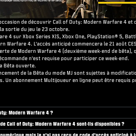
'occasion de découvrir Call of Duty: Modern Warfare 4 et 
la sortie du jeu le 23 octobre.
e 4 sur Xbox Series X|S, Xbox One, PlayStation® 5, Battl
dern Warfare 4. L'accès anticipé commencera le 21 août CE
erte de Modern Warfare 4 (deuxième week-end de bêta), qu
récommande n'est requise pour participer ce week-end.
la Bêta ouverte.
lancement de la Bêta du mode MJ sont sujettes à modificati
les. Un abonnement Multijoueur en ligne peut être requis 
uty: Modern Warfare 4 ?
de Call of Duty: Modern Warfare 4 sont-ils disponibles ?
umérique mais je n'ai pas reçu de code d'accès anticipé à la