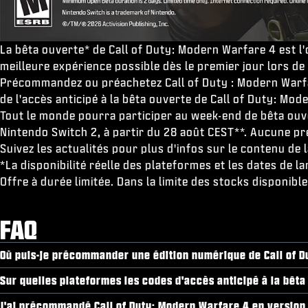
La bêta ouverte* de Call of Duty: Modern Warfare 4 est l
meilleure expérience possible dès le premier jour lors de 
Précommandez ou préachetez Call of Duty : Modern Warfar
de l'accès anticipé à la bêta ouverte de Call of Duty: Mo
Tout le monde pourra participer au week-end de bêta ouv
Nintendo Switch 2, à partir du 28 août CEST**. Aucune p
Suivez les actualités pour plus d'infos sur le contenu de 
*La disponibilité réelle des plateformes et les dates de 
Offre à durée limitée. Dans la limite des stocks disponib
FAQ
Où puis-je précommander une édition numérique de Call of D
Sur quelles plateformes les codes d'accès anticipé à la bêta 
J'ai précommandé Call of Duty: Modern Warfare 4 en version n