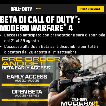
SKIP TO MAIN CONTENT
PRENOTA MW4
®
BETA DI CALL OF DUTY
:
®
MODERN WARFARE
4
L'accesso anticipato con prenotazione sarà disponibile
dal 21 al 25 agosto
GIOCHI
L'accesso alla Open Beta sarà disponibile per tutti i
NOVITÀ
giocatori dal 28 agosto al 1° settembre
NEGOZIO
ESPORTS
ASSISTENZA
|
ACCEDI
REGISTRATI