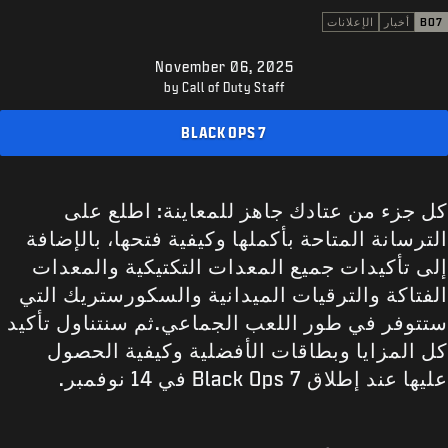
الدعم
BO7
أخبار
الإعلانات
XBOX GAME PASS
November 06, 2025
|
تسجيل الدخول
إعداد حساب جديد
by Call of Duty Staff
BLACK OPS 7
كل جزء من عتادك جاهز للمعاينة: اطلع على
الترسانة المتاحة بأكملها وكيفية فتحها، بالإضافة
إلى تأكيدات جميع المعدات التكتيكية والمعدات
الفتاكة والترقيات الميدانية والسكورستريك التي
ستتوفر في طور اللعب الجماعي.ثم سنتناول تأكيد
كل المزايا وبطاقات الأفضلية وكيفية الحصول
عليها عند إطلاق Black Ops 7 في 14 نوفمبر.