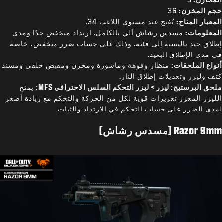
حجم المخزن:
36
المعيار المتاح:
يُفتح عند مستوى اللاعب 34.
المعلومات:
مسدس رشاش آلي بالكامل. ارتداد منخفض جدًا ومدى
إطلاق جيد بالنسبة إلى فئته. وذلك على حساب ضرر منخفض، خاصة
في مدى الإطلاق البعيد.
أنواع الملحقات:
منظار وفوهة وماسورة ومخزن ومقبض خلفي ومسند
كتف وليزر وتعديلات إطلاق النار.
ملحق البرستيج: ليزر > ليزر التحكم السلس الاحترافي MFS:
يمنح
الليزر المعزز تعزيزات قوية لكل من الحركة والتحكم مع زيادة أصغر
لمدى الضرر على حساب التحكم في الارتداد والثبات.
Razor 9mm (مسدس رشاش)