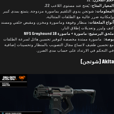
المعيار المتاح:
يُفتح عند مستوى اللاعب 22.
المعلومات:
شوتجن يدوي التلقيم بماسورة مزدوجة. يتمتع بمدى كبير
وإمكانية ضرر عالية مع الطلقات المتتالية.
أنواع الملحقات:
منظار وفوهة وماسورة ومخزن ومقبض خلفي ومسند
كتف وليزر وتعديلات إطلاق النار.
ملحق البرستيج: ماسورة > ماسورة MFS Greyhound 18
بوصة:
ماسورة ممتدة مخصصة لتوفير تحسين هائل لسرعة الطلقات
مع تحسين طفيف لاتساع مجال التصويب بالمنظار وتحسينات إضافية
في التحكم في الارتداد على حساب مدى الضرر.
Akita (شوتجن)