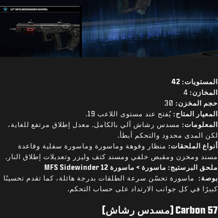
المستويات: 42
المخازن:
4
حجم المخزن:
30
المعيار المتاح:
يُفتح عند مستوى اللاعب 19.
المعلومات:
مسدس رشاش آلي بالكامل. معدل إطلاق مرتفع للغاية،
لكن المدى محدود والتحكم أبطأ.
أنواع الملحقات:
منظار وفوهة وماسورة وماسورة سفلية وقاعدة
مسند ومخزن ومقبض خلفي ومسند كتف وليزر وتعديلات إطلاق النار.
ملحق البرستيج: ماسورة > ماسورة MFS Sidewinder 12
بوصة:
ماسورة تحسّن سرعة الطلقات بدرجة هائلة، كما تقدم تحسينًا
كبيرًا في كل جوانب الارتداد على حساب التحكم.
Carbon 57 (مسدس رشاش)