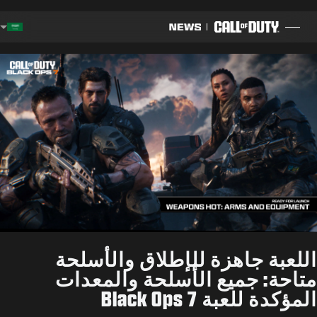
SKIP TO MAIN CONTENT
gion
المدونة
إرشادات
تفاصيل التحديث
ألعاب
أخبار
اللعبة جاهزة للإطلاق والأسلحة
المتجر
متاحة: جميع الأسلحة والمعدات
المؤكدة للعبة Black Ops 7
الرياضات الإلكترونية