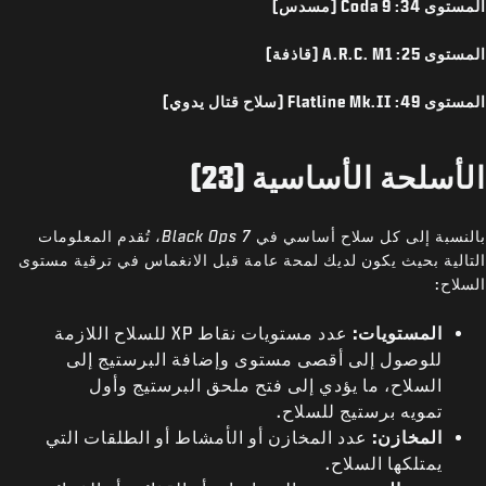
المستوى 34: Coda 9 (مسدس)
المستوى 25: A.R.C. M1 (قاذفة)
المستوى 49: Flatline Mk.II (سلاح قتال يدوي)
الأسلحة الأساسية (23)
بالنسبة إلى كل سلاح أساسي في
Black Ops 7
، تُقدم المعلومات
التالية بحيث يكون لديك لمحة عامة قبل الانغماس في ترقية مستوى
السلاح:
المستويات:
عدد مستويات نقاط XP للسلاح اللازمة
للوصول إلى أقصى مستوى وإضافة البرستيج إلى
السلاح، ما يؤدي إلى فتح ملحق البرستيج وأول
تمويه برستيج للسلاح.
المخازن:
عدد المخازن أو الأمشاط أو الطلقات التي
يمتلكها السلاح.