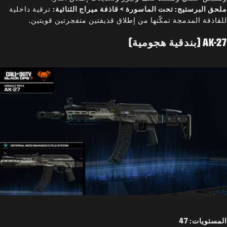
ملحق البرستيج: تحت الماسورة > قاذفة ميراج الثنائية:
ترقية داخلية
للقاذفة المدمجة تمكّنها من إطلاق قذيفتين متفجرتين قويتين.
AK-27 (بندقية هجومية)
المستويات: 47