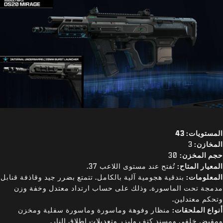
المستويات: 43
المخازن:
3
حجم المخزن:
30
المعيار المتاح:
تُفتح عند مستوى اللاعب 37.
المعلومات:
بندقية هجومية آلية بالكامل. تتمتع بضرر جيد وقاذفة قنابل
مدمجة تحت الماسورة. وذلك على حساب ارتداد معتدل وخفة وزن
وتحكم معتدلين.
أنواع الملحقات:
منظار وفوهة وماسورة وماسورة سفلية ومخزن
ومقبض خلفي ومسند كتف وليزر وتعديلات إطلاق النار.