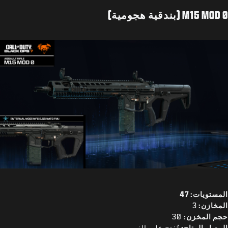
M15 MOD 0 (بندقية هجومية)
المستويات: 47
المخازن:
3
حجم المخزن:
30
المعيار المتاح:
تُفتح على الفور.