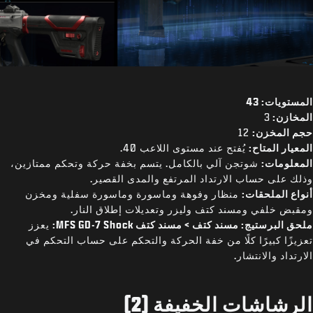
المستويات: 43
المخازن:
3
حجم المخزن:
12
المعيار المتاح:
يُفتح عند مستوى اللاعب 40.
المعلومات:
شوتجن آلي بالكامل. يتسم بخفة حركة وتحكم ممتازين،
وذلك على حساب الارتداد المرتفع والمدى القصير.
أنواع الملحقات:
منظار وفوهة وماسورة وماسورة سفلية ومخزن
ومقبض خلفي ومسند كتف وليزر وتعديلات إطلاق النار.
ملحق البرستيج: مسند كتف > مسند كتف MFS GD-7 Shock:
يعزز
تعزيزًا كبيرًا كلًا من خفة الحركة والتحكم على حساب التحكم في
الارتداد والانتشار.
الرشاشات الخفيفة (2)