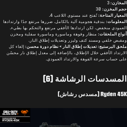
المخازن:
3
حجم المخزن:
30
المعيار المتاحة:
تُفتح عند مستوى اللاعب 4.
المعلومات:
بندقية هجومية آلية بالكامل. ضررها مرتفع جدًا وارتدادها
العمودي منخفض، لكن ارتدادها الأفقي مرتفع والتحكم بها بطيء.
أنواع الملحقات:
منظار وفوهة وماسورة وماسورة سفلية ومخزن
ومقبض خلفي ومسند كتف وليزر وتعديلات إطلاق النار.
ملحق البرستيج: تعديلات إطلاق النار > نظام دورة محسن:
إلغاء كل
الارتداد الأفقي خلال الإطلاق، بالإضافة إلى معدل إطلاق نار محسّن
على حساب سرعة الفوهة والارتداد العمودي.
المسدسات الرشاشة (6)
Ryden 45K (مسدس رشاش)