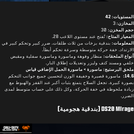
المستويات: 42
المخازن:
3
حجم المخزن:
30
المعيار المتاح:
تُفتح عند مستوى اللاعب 28.
المعلومات:
بندقية بزخات من ثلاث طلقات. ضرر كبير وتحكم كبير في
الارتداد. خفة حركة متوسطة وسرعة تحكم أبطأ.
أنواع الملحقات:
منظار وفوهة وماسورة وماسورة سفلية ومقبض
خلفي ومسند كتف وليزر وتعديلات إطلاق النار.
ملحق البرستيج: ماسورة > ماسورة الحمل الإضافي قياس
14.6:
ماسورة قصيرة وخفيفة الوزن لتحسين جميع جوانب التحكم
بصورة كبيرة. تجعل السلاح يتمتع بثبات أكبر عند القفز والهبوط مع
زيادة ملحوظة في خفة الحركة، وكل ذلك على حساب متوسط لمدى
الضرر.
DS20 Mirage (بندقية هجومية)