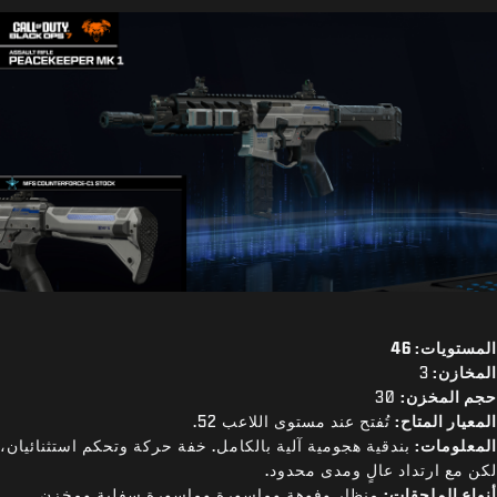
المستويات: 46
المخازن:
3
حجم المخزن:
30
المعيار المتاح:
تُفتح عند مستوى اللاعب 52.
المعلومات:
بندقية هجومية آلية بالكامل. خفة حركة وتحكم استثنائيان،
لكن مع ارتداد عالٍ ومدى محدود.
أنواع الملحقات:
منظار وفوهة وماسورة وماسورة سفلية ومخزن