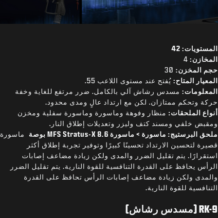
المستويات: 42
المخازن:
4
حجم المخزن:
30
المعيار المتاح:
يُفتح عند مستوى اللاعب 55.
المعلومات:
مسدس رشاش آلي بالكامل. ضرر مرتفع للغاية وخفة
حركة وتحكم ممتازان. لكن مع ارتداد عالٍ ومدى محدود.
أنواع الملحقات:
منظار وفوهة وماسورة وماسورة سفلية ومخزن
ومقبض خلفي ومسند كتف وليزر وتعديلات إطلاق النار.
ملحق البرستيج: ماسورة > ماسورة MFS Stratus-X 8.6 بوصة
ماسورة
قصيرة لتحسين الارتداد تحسينًا كبيرًا وتوفير تجربة إطلاق أكثر
استقرارًا. يتم تقليل الضرر والمدى ولكن زيادة مضاعف إصابات
الرأس يحافظ على القدرة التنافسية للقوة النارية. يتم تقليل الضرر
والمدى ولكن زيادة مضاعف إصابات الرأس تحافظ على القدرة
التنافسية للقوة النارية.
RK-9 (مسدس رشاش)