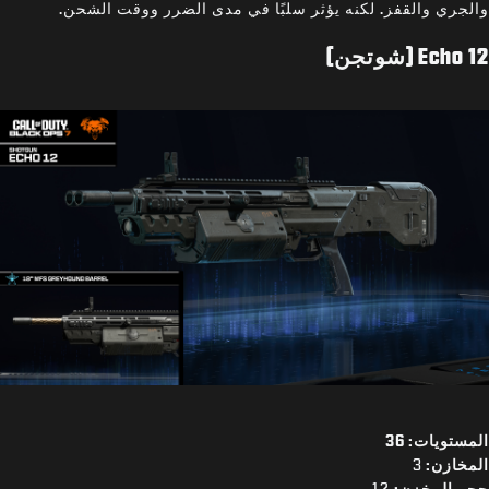
والجري والقفز. لكنه يؤثر سلبًا في مدى الضرر ووقت الشحن.
Echo 12 (شوتجن)
المستويات: 36
المخازن:
3
حجم المخزن:
12