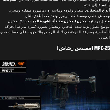
بالنسبة إلى فئته.
أنواع الملحقات:
منظار وفوهة وماسورة وماسورة سفلية ومخزن
ومقبض خلفي ومسند كتف وليزر وتعديلات إطلاق النار.
ملحق برستيج: مخزن > مخزن مكافأة الشهرة الموسع MFS:
مخزن
موسّع مطوّر يزيد سعة الذخيرة ويحسّن بصورة كبيرة سرعة الحركة
الأساسية وسرعة الحركة في أثناء الركض والتصويب على حساب مدى
الضرر.
MPC-25 (مسدس رشاش)