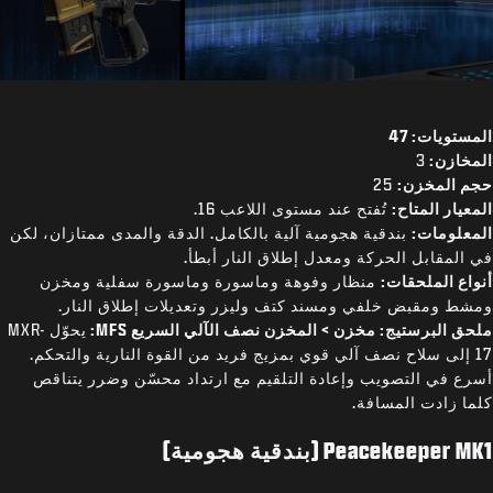
المستويات: 47
المخازن:
3
حجم المخزن:
25
المعيار المتاح:
تُفتح عند مستوى اللاعب 16.
المعلومات:
بندقية هجومية آلية بالكامل. الدقة والمدى ممتازان، لكن
في المقابل الحركة ومعدل إطلاق النار أبطأ.
أنواع الملحقات:
منظار وفوهة وماسورة وماسورة سفلية ومخزن
ومشط ومقبض خلفي ومسند كتف وليزر وتعديلات إطلاق النار.
ملحق البرستيج: مخزن > المخزن نصف الآلي السريع MFS:
يحوّل MXR-
17 إلى سلاح نصف آلي قوي بمزيج فريد من القوة النارية والتحكم.
أسرع في التصويب وإعادة التلقيم مع ارتداد محسّن وضرر يتناقص
كلما زادت المسافة.
Peacekeeper MK1 (بندقية هجومية)