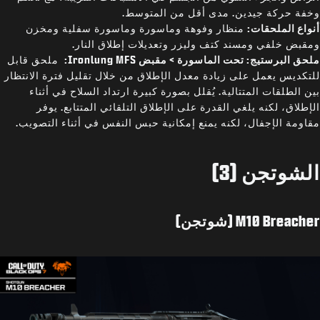
وخفة حركة جيدين. مدى أقل من المتوسط.
أنواع الملحقات:
منظار وفوهة وماسورة وماسورة سفلية ومخزن
ومقبض خلفي ومسند كتف وليزر وتعديلات إطلاق النار.
ملحق البرستيج: تحت الماسورة > مقبض Ironlung MFS:
ملحق قابل
للتكديس يعمل على زيادة معدل الإطلاق من خلال تقليل فترة الانتظار
بين الطلقات المتتالية. يُقلل بصورة كبيرة ارتداد السلاح في أثناء
الإطلاق، لكنه يلغي القدرة على الإطلاق التلقائي المتتابع. يوفر
مقاومة الإجفال، لكنه يمنع إمكانية حبس النفس في أثناء التصويب.
الشوتجن (3)
M10 Breacher (شوتجن)