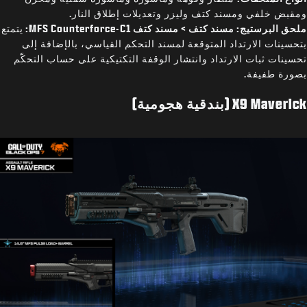
ومقبض خلفي ومسند كتف وليزر وتعديلات إطلاق النار.
ملحق البرستيج: مسند كتف > مسند كتف MFS Counterforce-C1:
يتمتع
بتحسينات الارتداد المتوقعة لمسند التحكم القياسي، بالإضافة إلى
تحسينات ثبات الارتداد وانتشار الوقفة التكتيكية على حساب التحكّم
بصورة طفيفة.
X9 Maverick (بندقية هجومية)