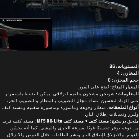
المستويات: 36
المخازن:
4
حجم المخزن:
8
المعيار المتاح:
تُفتح على الفور.
المعلومات:
شوتجن مشحون بتلقيم انزلاقي. يمكن الضغط باستمرار
على الزناد لتحسين اتساع مجال التصويب بالمنظار والتصويب الحر.
أنواع الملحقات:
منظار وفوهة وماسورة وماسورة سفلية ومسند كتف
وليزر وتعديلات إطلاق النار.
ملحق برستيج: مسند كتف > مسند كتف MFS XK-Lite:
مسند كتف فريد
من نوعه يوفر تحسينًا قويًا لسرعة الجري والمشي. كما أنه يحسّن
الغوص والانزلاق لإطلاق النار ونشر الطلقات خلال الغوص والانزلاق