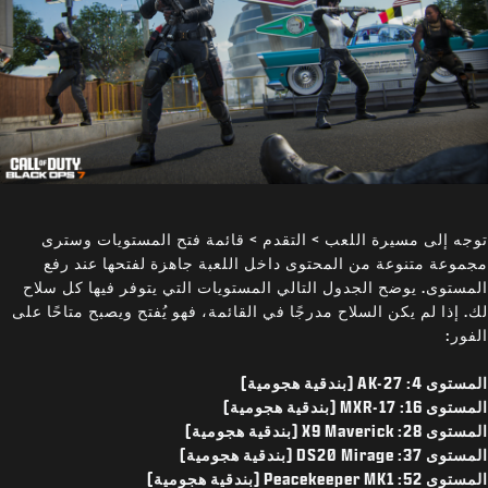
توجه إلى مسيرة اللعب > التقدم > قائمة فتح المستويات وسترى
مجموعة متنوعة من المحتوى داخل اللعبة جاهزة لفتحها عند رفع
المستوى. يوضح الجدول التالي المستويات التي يتوفر فيها كل سلاح
لك. إذا لم يكن السلاح مدرجًا في القائمة، فهو يُفتح ويصبح متاحًا على
الفور:
المستوى 4: AK-27 (بندقية هجومية)
المستوى 16: MXR-17 (بندقية هجومية)
المستوى 28: X9 Maverick (بندقية هجومية)
المستوى 37: DS20 Mirage (بندقية هجومية)
المستوى 52: Peacekeeper MK1 (بندقية هجومية)