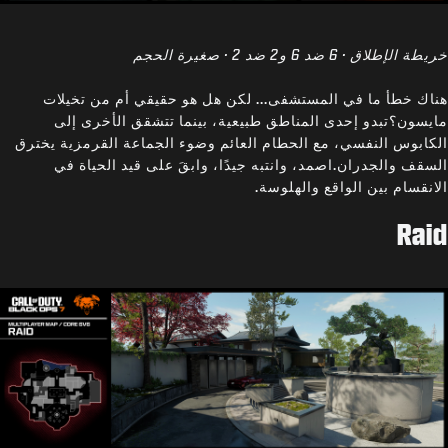
خريطة الإطلاق · 6 ضد 6 و2 ضد 2 · صغيرة الحجم
هناك خطأ ما في المستشفى... لكن هل هو حقيقي أم من تخيلات
مايسون؟تبدو إحدى المناطق طبيعية، بينما تتشقق الأخرى إلى
الكابوس النفسي، مع الحطام العائم وضوء الجماعة القرمزية يخترق
السقف والجدران.اصمد، وانتبه جيدًا، وابقَ على قيد الحياة في
الانقسام بين الواقع والهلوسة.
Raid