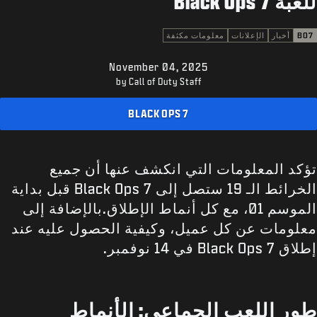
للعبة Black Ops 7
الدعم
XBOX GAME PASS
BO7
أخبار
الإعلانات
معلومات مكثفة
|
تسجيل الدخول
إعداد حساب جديد
November 04, 2025
by Call of Duty Staff
BLACK OPS 7
تؤكد المعلومات التي انكشف عنها أن جميع
الخرائط الـ 19 ستصل إلى Black Ops 7 قبل بداية
الموسم 01، مع كل أنماط الإطلاق.بالإضافة إلى
معلومات عن كل عميل، وكيفية الحصول عليه عند
إطلاق Black Ops 7 في 14 نوفمبر.
طور اللعب الجماعي: الأنماط