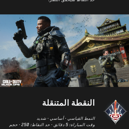
النقطة المتنقلة
النمط القياسي · أساسي · شديد
وقت المباراة: 5 دقائق · حد النقاط: 250 · حجم