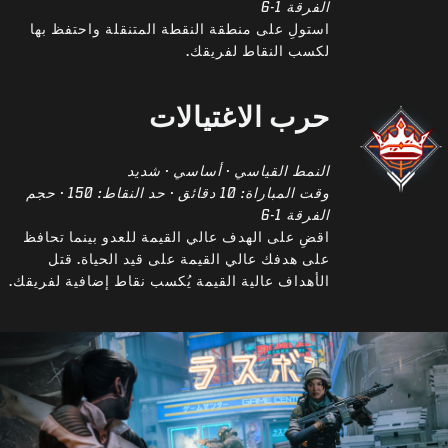
الفرقة 1-6
استولِ على منطقة النقطة المتنقلة واحتفظ بها
لكسب النقاط لفريقك.
حرب الاغتيالات
النمط القياسي · أساسي · شديد
وقت المباراة: 10 دقائق · حد النقاط: 150 · حجم
الفرقة 1-6
اقضِ على الهدف عالي القيمة للعدو بينما تحافظ
على هدفك عالي القيمة على قيد الحياة. قتل
الأهداف عالية القيمة يُكسب نقاط إضافية لفريقك.