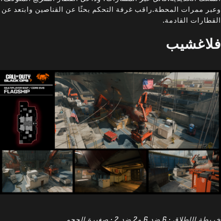
وعبر ممرات المحطة.راقب غرفة التحكم بحثًا عن القناصين وابتعد عن
القطارات القادمة.
فلاغشيب
خريطة الإطلاق · 6 ضد 6 و2 ضد 2 · صغيرة الحجم