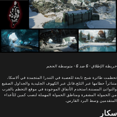
خريطة الإطلاق · 6 ضد 6 · متوسطة الحجم
تحطمت طائرة شبح تابعة للعصبة في التندرا المتجمدة في ألاسكا،
متناثراً حطامها عبر الثلج.قاتل عبر الكهوف الجليدية والجداول الصقيع
والنواتئ المسننة.استخدم الأنفاق الموجودة في موقع التحطم بالقرب
من الحمولة المشفرة ومناطق الحمولة المهملة لنصب كمين للأعداء
المتقدمين وسط البرد القارس.
سكار