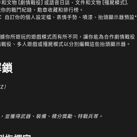
和文物 (劇情戰役) 或語音日誌、文件和文物 (殭屍模式).
你的戰鬥紀錄、勳章收藏和排行榜。
：
自訂你的個人設定檔、表情手勢、噴漆、抬頭顯示器預設
據你所遊玩的遊戲模式而有所不同，讓你能為合作劇情戰役
情戰役、多人遊戲或殭屍模式以分別編輯這些抬頭顯示器。
解鎖
Z）
等級，並獲得武器、裝備、積分獎勵、特戰兵等。