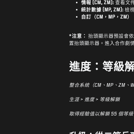
情報 (CM, ZM):
查看文件
統計數據 (MP, ZM):
檢視
自訂（CM，MP，ZM）
*注意：
抬頭顯示器預設會依
置抬頭顯示器。進入合作劇
進度：等級
整合系統（CM、MP、ZM、W
生涯 > 進度 > 等級解鎖
取得經驗值以解鎖 55 個