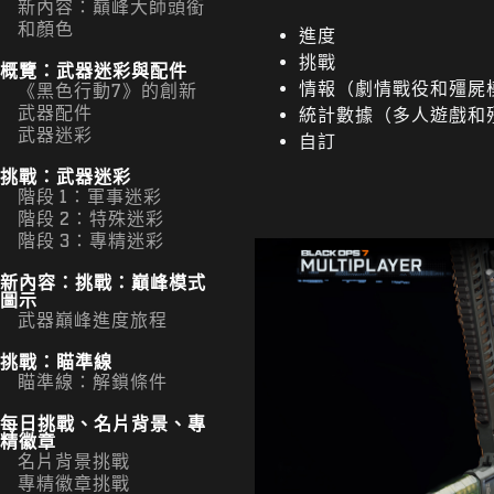
新內容：巔峰大師頭銜
和顏色
進度
挑戰
概覽：武器迷彩與配件
情報（劇情戰役和殭屍
《黑色行動7》的創新
武器配件
統計數據（多人遊戲和
武器迷彩
自訂
挑戰：武器迷彩
階段 1：軍事迷彩
階段 2：特殊迷彩
階段 3：專精迷彩
新內容：挑戰：巔峰模式
圖示
武器巔峰進度旅程
挑戰：瞄準線
瞄準線：解鎖條件
每日挑戰、名片背景、專
精徽章
名片背景挑戰
專精徽章挑戰