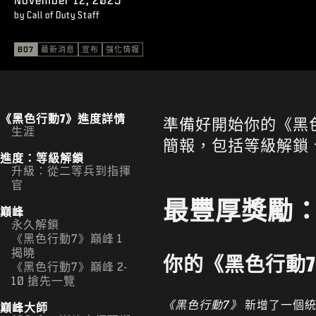
by Call of Duty Staff
BO7
最新消息
宣布
强化情報
《黑色行動7》進度詳情
準備好開始你的《黑
生涯
簡報，包括等級解鎖
進度：等級解鎖
升級：從二等兵到指揮
官
最豐厚獎勵：
巔峰
永久解鎖
《黑色行動7》巔峰 1
揭曉
你的《黑色行動
《黑色行動7》巔峰 2-
10 搶先一覽
《黑色行動7》
新增了一個統
巔峰大師