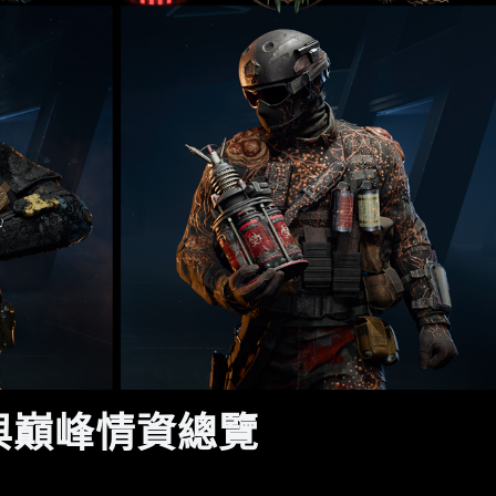
與巔峰情資總覽