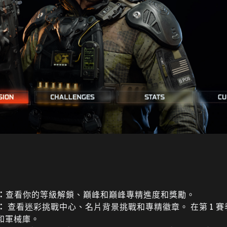
：
查看你的等級解鎖、巔峰和巔峰專精進度和獎勵。
：
查看迷彩挑戰中心、名片背景挑戰和專精徽章。 在第 1 
和軍械庫。