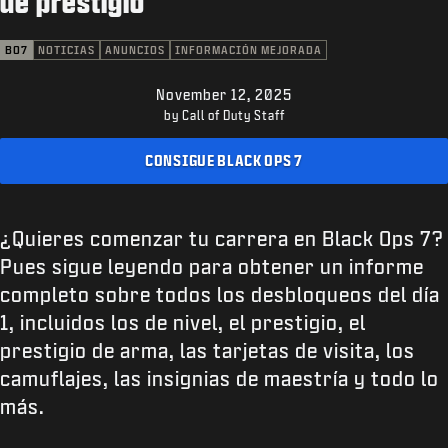
de prestigio
SOPORTE
XBOX GAME PASS
BO7
NOTICIAS
ANUNCIOS
INFORMACIÓN MEJORADA
|
INICIAR SESIÓN
REGISTRARSE
November 12, 2025
by Call of Duty Staff
CONSIGUE BLACK OPS 7
¿Quieres comenzar tu carrera en Black Ops 7?
Pues sigue leyendo para obtener un informe
completo sobre todos los desbloqueos del día
1, incluidos los de nivel, el prestigio, el
prestigio de arma, las tarjetas de visita, los
camuflajes, las insignias de maestría y todo lo
más.