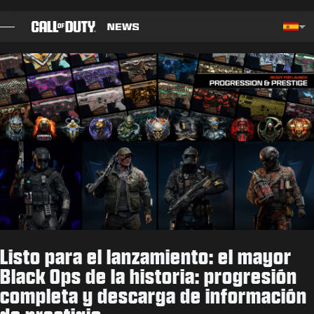
SKIP TO MAIN CONTENT
Choos
BLOG
GUÍAS
NOTAS DEL PARCHE
JUEGOS
NOTICIAS
Listo para el lanzamiento: el mayor
TIENDA
Black Ops de la historia: progresión
completa y descarga de información
ESPORTS