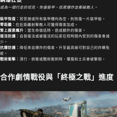
成為一個行走的坦克，恢復裝甲，抵禦爆炸並衝破敵人。
裝甲恢復：
若受損或所有裝甲槽均為空，則恢復一片裝甲板。
零距離：
在近距離射擊敵人可獲得傷害加成。
腎上腺素飆升：
當生命值低時，造成額外的傷害。
復活防護：
自我復活或被復活的玩家在短時間內受到的傷害會減
少。
抗爆防護：
降低來自爆炸的傷害。升至最高級可對自己的炸藥免
疫。
戰術衝擊：
滑行、俯衝或戰術衝刺時，懼魔和士兵會被擊倒。
合作劇情戰役與「終極之戰」進度