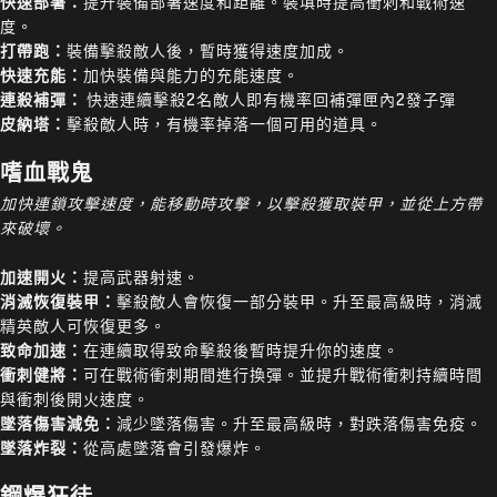
快速部署：
提升裝備部署速度和距離。裝填時提高衝刺和戰術速
度。
打帶跑：
裝備擊殺敵人後，暫時獲得速度加成。
快速充能：
加快裝備與能力的充能速度。
連殺補彈：
快速連續擊殺2名敵人即有機率回補彈匣內2發子彈
皮納塔：
擊殺敵人時，有機率掉落一個可用的道具。
嗜血戰鬼
加快連鎖攻擊速度，能移動時攻擊，以擊殺獲取裝甲，並從上方帶
來破壞。
加速開火：
提高武器射速。
消滅恢復裝甲：
擊殺敵人會恢復一部分裝甲。升至最高級時，消滅
精英敵人可恢復更多。
致命加速：
在連續取得致命擊殺後暫時提升你的速度。
衝刺健將：
可在戰術衝刺期間進行換彈。並提升戰術衝刺持續時間
與衝刺後開火速度。
墜落傷害減免：
減少墜落傷害。升至最高級時，對跌落傷害免疫。
墜落炸裂：
從高處墜落會引發爆炸。
鋼爆狂徒