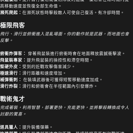
高移動速度並恢復全部生命值。
瀕死爬起：
在瀕死狀態時擊殺敵人可使自己復活。有冷卻時間。
極限飛客
飛行、滑行並俯衝進入混亂場面。你的動作就是武器，而地面也會
反擊。
俯衝炸彈客：
穿著飛鼠裝進行俯衝時會在地面釋放震撼衝擊波。
飛鼠裝專家：
提升飛鼠裝的操控性和滯空時間。
堅硬外皮：
受到的近戰攻擊傷害減少。
極速滑行：
滑行距離和速度增加。
補彈衝刺：
在裝填武器後可獲得短暫移動速度加成。
滑行炸裂：
滑行和俯衝會在半徑範圍內引發爆炸。
戰術鬼才
完成著裝，利用智慧，部署更快，充能更快，並將擊殺轉換成令人
討厭的驚喜。
道具獵人：
提升裝備彈藥。