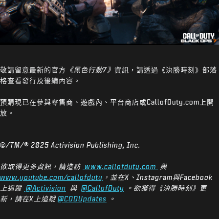
敬請留意最新的官方
《黑色行動7》
資訊，請透過《決勝時刻》部落
格查看發行及後續內容。
預購現已在參與零售商、遊戲內、平台商店或CallofDuty.com上開
放。
©/TM/® 2025 Activision Publishing, Inc.
欲取得更多資訊，請造訪
www.callofduty.com
與
www.youtube.com/callofduty
，並在X、Instagram與Facebook
上追蹤
@Activision
與
@CallofDuty
。欲獲得《決勝時刻》更
新，請在X上追蹤
@CODUpdates
。