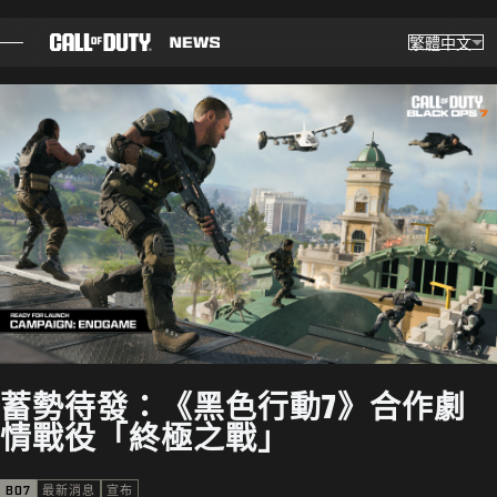
SKIP TO MAIN CONTENT
繁體中文
選擇
Choose yo
部落格
指南
更新備註
遊戲
最新消息
蓄勢待發：《黑色行動7》合作劇
STORE
情戰役「終極之戰」
電競
BO7
最新消息
宣布