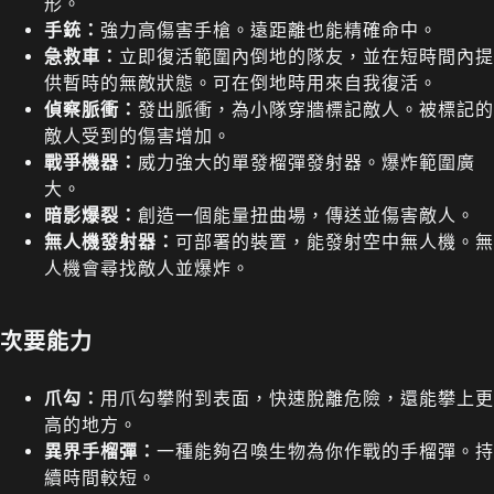
形。
手銃：
強力高傷害手槍。遠距離也能精確命中。
急救車：
立即復活範圍內倒地的隊友，並在短時間內提
供暫時的無敵狀態。可在倒地時用來自我復活。
偵察脈衝：
發出脈衝，為小隊穿牆標記敵人。被標記的
敵人受到的傷害增加。
戰爭機器：
威力強大的單發榴彈發射器。爆炸範圍廣
大。
暗影爆裂：
創造一個能量扭曲場，傳送並傷害敵人。
無人機發射器：
可部署的裝置，能發射空中無人機。無
人機會尋找敵人並爆炸。
次要能力
爪勾：
用爪勾攀附到表面，快速脫離危險，還能攀上更
高的地方。
異界手榴彈：
一種能夠召喚生物為你作戰的手榴彈。持
續時間較短。