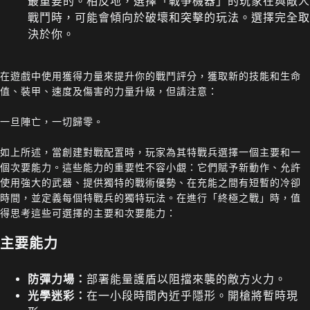
最重要的。相反地，選擇「戰爭機器」的玩家在與敵人
戰鬥時，可能會傾向於破壞和突擊的玩法。選擇完全取
決於你。
在遊戲中使用獲得力量來提升你的戰鬥評分，獲取新的技能和生命
值、裝甲、速度及傷害的力量升級，但請注意：
一旦陣亡，一切歸零。
如上所述，當創建對戰配置時，玩家為其特戰兵選擇一個主要和一
個次要能力。這些能力的重要性不容小覷：它們賦予新動作、允許
使用強大的武器、提供獨特的戰術優勢、在充能之間有短暫的冷卻
時間，並定義每個特戰兵的獨特玩法。在進行「終極之戰」時，值
得思考這些可選擇的主要和次要能力：
主要能力
防彈力場：
部署能量護盾以阻擋來襲的敵方火力。
光學迷彩：
在一小段時間內近乎隱形。開槍將暫時現