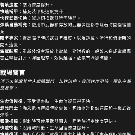
裝填速度：
裝填速度提升。
快速補甲：
補充裝甲板速度提升。
快速武器切換：
減少切換武器所需時間。
彈藥自動補充：
使用中武器和存放的武器彈匣都會隨著時間慢慢補
充。
瞄準專家：
提高瞄準時的武器準確度，以及跳躍、滑行和俯衝時的
開火速度。
震撼裝填：
重新裝填會釋放出電擊，對附近的一般敵人造成電擊傷
害並擊昏對方。彈匣越空，效果越強。放電有冷卻時間。
戰場醫官
活下來並讓其他人繼續戰鬥，加速治療，復活速度更快，還能在頹
勢反擊。
生命值恢復：
不受傷害時，生命值復原得更快。
瀕死鬥士：
瀕死抵抗持續時間更長，包括提升移動速度和手槍武器
彈藥。
靈活操控：
衝刺時可使用武器開火，瞄準時行走速度更快。
快速恢復：
脫離戰鬥後，生命回復速度提升。
快速復活：
提升自行復活或復活隊友的速度。復活會在短時間內提