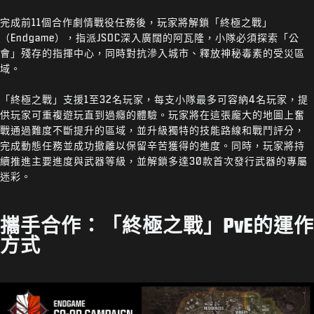
完成前11個合作劇情戰役任務後，玩家將解鎖「終極之戰」
（Endgame），指派JSOC深入廣闊的阿瓦隆，小隊必須探索「公
會」殘存的指揮中心，同時對抗滲入城市、釋放神秘毒素的受災區
域。
「終極之戰」支援1至32名玩家，每支小隊最多可容納4名玩家，提
供玩家可重複遊玩直到過癮的體驗。玩家將在這張龐大的地圖上奮
戰通過難度不斷提升的區域，並升級獨特的技能路線和戰鬥評分，
完成動態任務並成功撤離以保留辛苦獲得的進度。同時，玩家將持
續推進主要進度與武器等級，並解鎖多達30款首次發行武器的專屬
迷彩。
攜手合作：「終極之戰」PvE的運作
方式