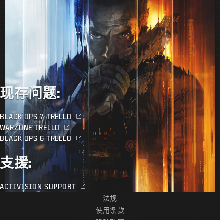
现存问题:
BLACK OPS 7 TRELLO
WARZONE TRELLO
BLACK OPS 6 TRELLO
支援:
ACTIVISION SUPPORT
法规
使用条款