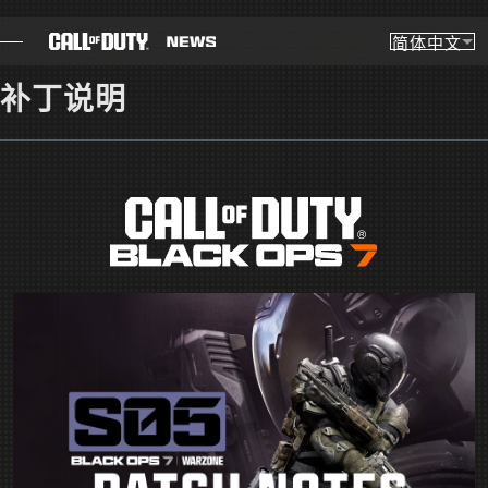
SKIP TO MAIN CONTENT
简体中文
选
Choose you
补丁说明
博客
指南
补丁说明
游戏
新闻
商店
电竞