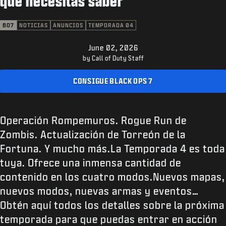
que necesitas saber
ATENCIÓN AL CLIENTE
XBOX GAME PASS
BO7
NOTICIAS
ANUNCIOS
TEMPORADA 04
|
INICIAR SESIÓN
REGISTRARSE
June 02, 2026
by Call of Duty Staff
CONSIGUE BLACK OPS 7
Operación Rompemuros. Rogue Run de
Zombis. Actualización de Torreón de la
Fortuna. Y mucho más.La Temporada 4 es toda
tuya. Ofrece una inmensa cantidad de
contenido en los cuatro modos.Nuevos mapas,
nuevos modos, nuevas armas y eventos…
Obtén aquí todos los detalles sobre la próxima
temporada para que puedas entrar en acción