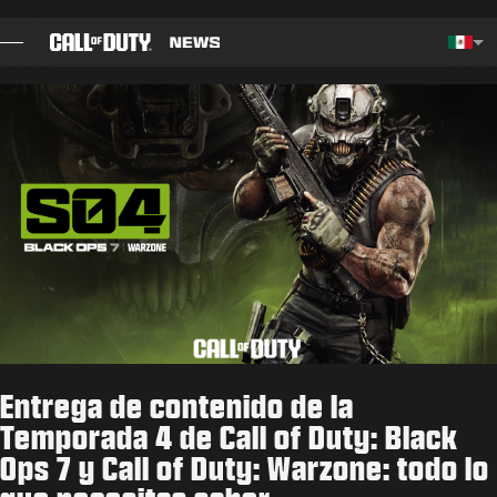
SKIP TO MAIN CONTENT
Choos
BLOG
GUÍAS
NOTAS DEL PARCHE
JUEGOS
NOTICIAS
Entrega de contenido de la
TIENDA
Temporada 4 de Call of Duty: Black
Ops 7 y Call of Duty: Warzone: todo lo
ESPORTS