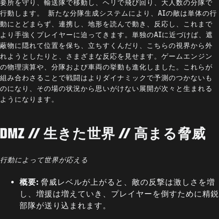
要所を守り、輸送隊で移動し、ヘリで飛び回り、大人数の分隊で
行動します。 新たな分隊生成システムにより、AIの敵は単体の行
動にとどまらず、連携し、地形を読んで動き、反応し、これまで
より手強くプレイヤーに迫ってきます。単独のAIに近づけば、遮
蔽物に隠れて位置を保ち、立ちすくんだり、こちらの視界から外
れようとしたりと、さまざまな反応を見せます。ゲームエンジン
の物理演算や、分隊および車両の挙動も進化しました。これらが
組み合わさることで戦闘はよりダイナミックで予測のつかないも
のになり、その場の状況から思いがけない展開が次々と生まれる
ようになります。
DMZ // 生きた世界 // 高まる脅威
行動によって世界が応える
概要:
脅威レベルが上がると、敵の反撃は激しさを増
し、増援は増えていき、プレイヤーを倒すために精鋭
部隊が送り込まれます。