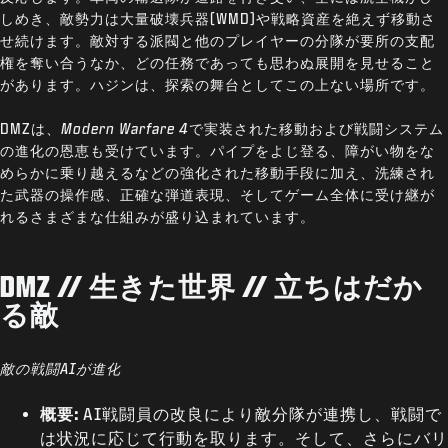
しめき、敵勢力は大量破壊兵器(WMD)や戦略資産を絶えず移動さ
せ続けます。敵対する派閥と他のプレイヤーの分隊が要所の支配
権を奪い合うなか、どの任務であっても思わぬ展開を見せること
があります。ハジンは、探索の舞台としてこの上ない場所です。
DMZは、
Modern Warfare 4
で実装された移動および戦闘システム
の進化の恩恵も受けています。パイプをよじ登る、障がい物をな
めらかに乗り越えるなどの強化された移動手段に加え、洗練され
た武器の操作感、正確な弾道表現、そしてゲーム全体に受け継が
れるさまざまな仕組みが盛り込まれています。
DMZ // 生きた世界 // 立ちはだか
る敵
敵の戦闘AIが進化
概要:
AI戦闘員の改良により敵分隊が連携し、戦闘で
は状況に応じて行動を取ります。そして、さらにバリ