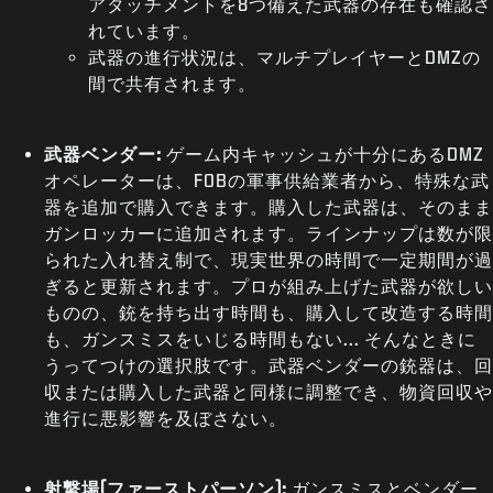
アタッチメントを8つ備えた武器の存在も確認さ
れています。
武器の進行状況は、マルチプレイヤーとDMZの
間で共有されます。
武器ベンダー:
ゲーム内キャッシュが十分にあるDMZ
オペレーターは、FOBの軍事供給業者から、特殊な武
器を追加で購入できます。購入した武器は、そのまま
ガンロッカーに追加されます。ラインナップは数が限
られた入れ替え制で、現実世界の時間で一定期間が過
ぎると更新されます。プロが組み上げた武器が欲しい
ものの、銃を持ち出す時間も、購入して改造する時間
も、ガンスミスをいじる時間もない... そんなときに
うってつけの選択肢です。武器ベンダーの銃器は、回
収または購入した武器と同様に調整でき、物資回収や
進行に悪影響を及ぼさない。
射撃場(ファーストパーソン):
ガンスミスとベンダー