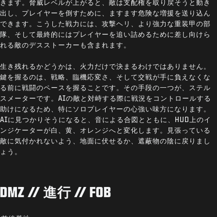
きます。脅威レベルが上がると、敵は支配権を取り戻そうと動き
出し、プレイヤーを倒すために、ますます危険な増援を送り込ん
できます。こうした戦力には、攻撃ヘリ、より強力な重装甲の部
隊、そして最終的にはプレイヤーを追い詰めるために差し向けら
れる敵のデスストーカーも含まれます。
生き残れるかどうかは、火力だけで決まるわけではありません。
鍵を握るのは、戦略、臨機応変さ、そして交戦が手に負えなくな
る前に戦闘のペースを握ることです。その手段の一つが、ステル
スメーターです。AIの敵と対峙する際に戦況をコントロールする
助けになるため、特にソロプレイヤーの心強い味方になります。
AIに見つかりそうになると、音による合図とともに、HUD上のイ
ンジケーターが白、黄、オレンジへと変化します。見張っている
敵に気付かれないよう、地面に伏せるか、遮蔽物の陰に戻りまし
ょう。
DMZ // 進行 // FOB