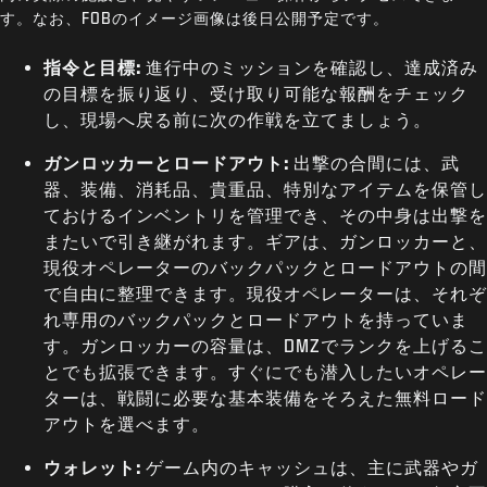
す。なお、FOBのイメージ画像は後日公開予定です。
指令と目標:
進行中のミッションを確認し、達成済み
の目標を振り返り、受け取り可能な報酬をチェック
し、現場へ戻る前に次の作戦を立てましょう。
ガンロッカーとロードアウト:
出撃の合間には、武
器、装備、消耗品、貴重品、特別なアイテムを保管し
ておけるインベントリを管理でき、その中身は出撃を
またいで引き継がれます。ギアは、ガンロッカーと、
現役オペレーターのバックパックとロードアウトの間
で自由に整理できます。現役オペレーターは、それぞ
れ専用のバックパックとロードアウトを持っていま
す。ガンロッカーの容量は、DMZでランクを上げるこ
とでも拡張できます。すぐにでも潜入したいオペレー
ターは、戦闘に必要な基本装備をそろえた無料ロード
アウトを選べます。
ウォレット:
ゲーム内のキャッシュは、主に武器やガ