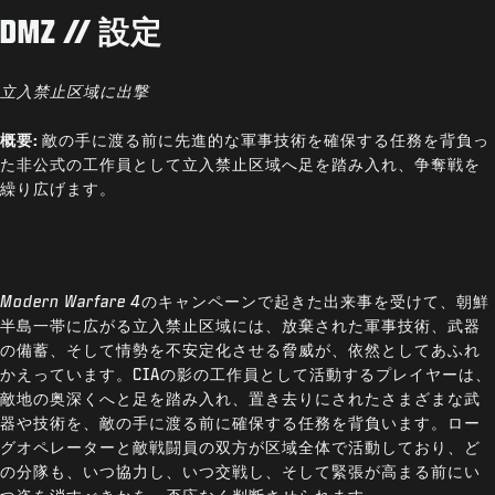
DMZ // 設定
立入禁止区域に出撃
概要:
敵の手に渡る前に先進的な軍事技術を確保する任務を背負っ
た非公式の工作員として立入禁止区域へ足を踏み入れ、争奪戦を
繰り広げます。
Modern Warfare 4
のキャンペーンで起きた出来事を受けて、朝鮮
半島一帯に広がる立入禁止区域には、放棄された軍事技術、武器
の備蓄、そして情勢を不安定化させる脅威が、依然としてあふれ
かえっています。CIAの影の工作員として活動するプレイヤーは、
敵地の奥深くへと足を踏み入れ、置き去りにされたさまざまな武
器や技術を、敵の手に渡る前に確保する任務を背負います。ロー
グオペレーターと敵戦闘員の双方が区域全体で活動しており、ど
の分隊も、いつ協力し、いつ交戦し、そして緊張が高まる前にい