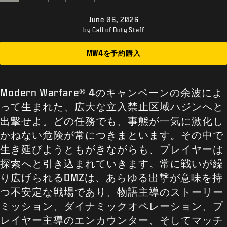
サポート
June 06, 2026
XBOX GAME PASS
by Call of Duty Staff
|
ログイン
サインアップ
MW4を予約購入
Modern Warfare® 4のキャンペーンの余波によ
って生まれた、広大な立入禁止区域ハジンへと
出撃せよ。どの任務でも、事態が一気に激化し
かねない危険が常につきまといます。その中で
生き延びようともがきながらも、プレイヤーは
探索へと引き込まれていきます。常に戦いが繰
り広げられるDMZは、あらゆる出撃が意味を持
つ不安定な戦場であり、物語主導のストーリー
ミッション、ダイナミックオペレーション、プ
レイヤー主導のエンカウンター、そしてマッチ