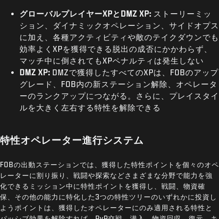
グローバルプレイヤーXPとDMZ XP:
ストーリーミッ
ション、ダイナミックオペレーション、サイドオプス
に加え、各種アクティビティや敵のテイクダウンでも
効率よくXPを獲得できる脱出の成否にかかわらず、
マッチ中に倒されてもXPペナルティは発生しない
DMZ XP:
DMZで獲得したすべてのXPは、FOBのアップ
グレード、FOB内の新ステーション解除、オペレータ
ーのランクアップにつながる。さらに、プレイスタイ
ルを大きく左右する特性を解除できる
特性オペレーター進行システム
FOBの出動ステーションでは、獲得した特性ポイントを個々のオペ
レーターに割り振り、戦闘や探索などさまざまな分野で能力を強
化できるミッション中に特性ポイントを獲得し、戦闘、物資確
保、その他の能力に特化した3つの特性ツリーのいずれかに投資し
ようポイントは、獲得したオペレーターにのみ適用される特性と
パッシブ効果を解除すれば、PvP交戦、潜入、物資回収、復元、キ