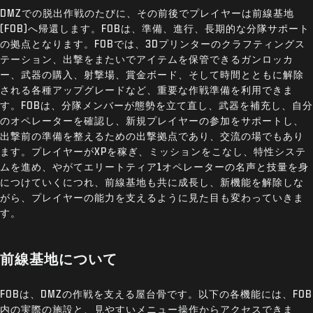
DMZでの脱出作戦のたびに、その前後でプレイヤーは前線基地
(FOB)へ帰還します。FOBは、準備、進行、長期的な分隊サポート
の拠点となります。FOBでは、3Dプリンターのクラフティングス
テーション、出撃をまたいでアイテムを保管できるガンロッカ
ー、武器の購入、射撃場、賞金ボード、そして時間とともに解除
される各種アップグレードなど、重要な作戦準備を利用できま
す。FOBは、分隊メンバーが態勢を立て直し、武器を補充し、自分
のオペレーターを確認し、新規プレイヤーの参加をサポートし、
出撃前の準備を整えるための出撃拠点であり、交流の場でもあり
ます。プレイヤーがXPを稼ぎ、ミッションをこなし、特性システ
ムを進め、やがてエリートティア1オペレーターの名声と技量を身
につけていくにつれ、前線基地も共に成長し、新機能を解除しな
がら、プレイヤーの能力を支えるように見た目も変わっていきま
す。
前線基地について
FOBは、DMZの作戦を支える屋台骨です。以下の各機能には、FOB
内の実際の施設と、見やすいメニュー操作からアクセスできま