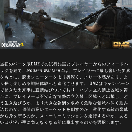
当初のベータ版DMZでの試行錯誤とプレイヤーからのフィードバ
ックを経て、
Modern Warfare 4
は、プレイヤーに最も響いた要素
をもとに、脱出シューターをより奥深く、より一体感があり、よ
り長く楽しめる戦闘体験へと進化させます。 DMZはキャンペーン
で起きた出来事に直接結びついており、ハジン立入禁止区域を舞
台に、プレイヤーは不安定な情勢の立入禁止区域へと出撃し、ど
う生き延びるか、より大きな報酬を求めて危険な領域へ深く踏み
込むのか、価値の高いターゲットを倒すのか、激化する敵の脅威
から身を守るのか、ストーリーミッションを遂行するのか、ある
いは状況が手に負えなくなる前に脱出するのかを選択します。