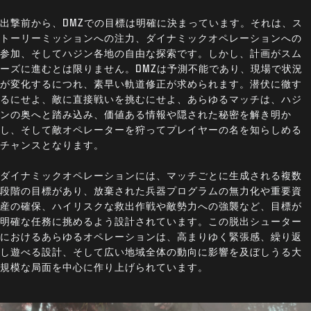
出撃前から、DMZでの目標は明確に決まっています。それは、ス
トーリーミッションへの注力、ダイナミックオペレーションへの
参加、そしてハジン各地の自由な探索です。しかし、計画がスム
ーズに進むとは限りません。DMZは予測不能であり、現場で状況
が変化するにつれ、素早い軌道修正が求められます。潜伏に徹す
るにせよ、敵に直接戦いを挑むにせよ、あらゆるマッチは、ハジ
ンの奥へと踏み込み、価値ある情報や隠された秘密を解き明か
し、そして敵オペレーターを狩ってプレイヤーの名を知らしめる
チャンスとなります。
ダイナミックオペレーションには、マッチごとに生成される複数
段階の目標があり、放棄された兵器プログラムの無力化や重要資
産の確保、ハイリスクな救出作戦や敵勢力への強襲など、目標が
明確な任務に挑めるよう設計されています。この脱出シューター
におけるあらゆるオペレーションは、高まりゆく緊張感、繰り返
し遊べる設計、そして広い地域全体の動向に影響を及ぼしうる大
規模な局面を中心に作り上げられています。