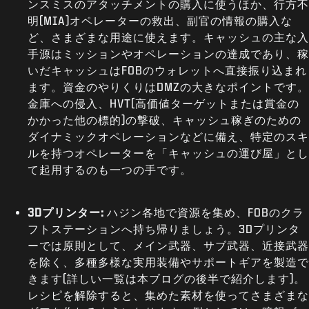
ンスミスのアタッチメントの購入に使うほか、行方不
明(MIA)オペレーターの救出、副官の情報の購入な
ど、さまざまな用途に使えます。キャッシュの主な入
手源はミッションやオペレーションの達成であり、稼
いだキャッシュはFOBのウォレットへ直接振り込まれ
ます。資金のやりくりはDMZの大きなポイントです。
金庫への侵入、HVT(高価値ターゲットまたは賞金の
かかった他の標的)の撃破、キャッシュ稼ぎのための
ダイナミックオペレーションなどに備え、特定のスキ
ルを持つオペレーターを「キャッシュの運び屋」とし
て起用するのも一つの手です。
3Dプリンター:
ハジン各地で資源を集め、FOBのクラ
フトステーションへ持ち帰りましょう。3Dプリンタ
ーでは原則として、メイン武器、サブ武器、近接武器
を除く、多種多様な実用装備やサポートギアを製造で
きます(詳しい一覧は本ブログの後半で紹介します)。
レシピを解除すると、集めた素材を使ってさまざまな