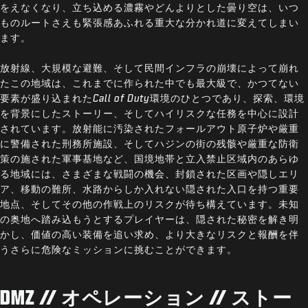
をえなくなり、立ち込める濃霧やどんよりとした曇り空は、いつ
ものルートさえも緊張感あふれる重大な分かれ道に変えてしまい
ます。
放射線、大規模な避難、そして民間インフラの崩壊によって崩れ
たこの地域は、これまでに作られた中でも最大級で、かつてない
要素が盛り込まれた
Call of Duty
環境のひとつであり、探索、環境
を背景にしたストーリー、そしてハイリスクな任務を中心に設計
されています。放射能に汚染されたフォールアウト原子炉や厳重
に警備された刑務所施設、そしてハジンの街の残骸や厳重な防衛
策の施された軍事基地など、国境地帯と立入禁止区域内のあらゆ
る地域には、さまざまな戦闘の機会、封鎖された区画や隠しエリ
ア、移動の難所、水路からしか入れない隠された入口を持つ重要
地点、そしてその他の作戦上のリスクが待ち構えています。未知
の奥地へ踏み込もうとするプレイヤーは、隠された秘密を解き明
かし、価値の高い装備を追い求め、より大きなリスクと報酬を伴
うさらに危険なミッションに挑むことができます。
DMZ // オペレーション // ストー