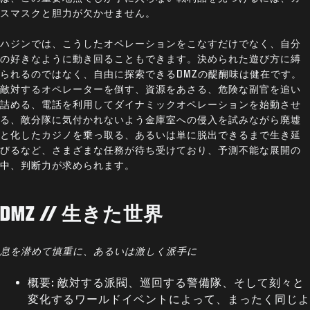
スマスクと胆力が欠かせません。
ハジンでは、こうしたオペレーションをこなすだけでなく、自分
の好きなように動き回ることもできます。決められた遊び方に縛
られるのではなく、自由に探索できるDMZの醍醐味は健在です。
敵対するオペレーターを倒す、資源をあさる、危険な副官を追い
詰める、電話を利用してダイナミックオペレーションを始動させ
る、敵分隊に気付かれないよう金庫室への侵入を試みながら廃墟
と化したカジノを乗っ取る、あるいは単に脱出できるまで生き延
びるなど、さまざまな任務が待ち受けており、予測不能な展開の
中、判断力が求められます。
DMZ // 生きた世界
息を潜めて慎重に、あるいは激しく派手に
概要: 敵対する派閥、巡回する警備隊、そして刻々と
変化するワールドイベントによって、まったく同じよ