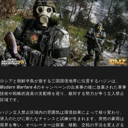
ロシアと朝鮮半島が接する三国国境地帯に位置するハジンは、
Modern Warfare 4
のキャンペーンの出来事の後に放棄された軍事
技術や戦略的資産の支配権を巡り、敵対する勢力が争う立入禁止
区域です。
ハジン立入禁止区域内の雰囲気は環境効果によって移り変わり、
潜入のたびに新たなチャンスと試練が生まれます。突然の豪雨は
視界を奪い、オペレーターは探索、移動、交戦の手法を変えざる