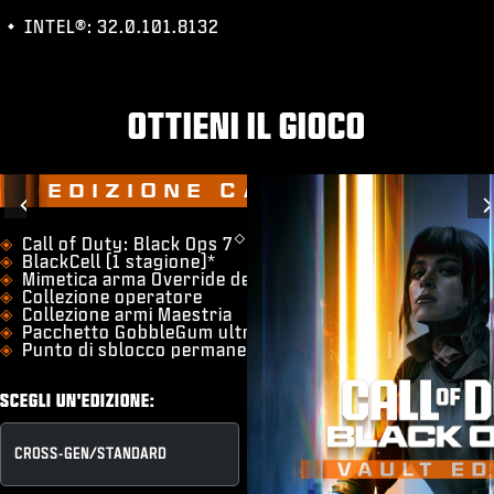
INTEL®: 32.0.101.8132
OTTIENI IL GIOCO
EDIZIONE CASSAFORTE
Previous
◇
​Call of Duty: Black Ops 7
BlackCell (1 stagione)*
Mimetica arma Override della Gilda
Collezione operatore
Collezione armi Maestria
Pacchetto GobbleGum ultra per Zombi
Punto di sblocco permanente
SCEGLI UN'EDIZIONE:
CROSS-GEN/​STANDARD
EDIZIONE CASSAFORTE