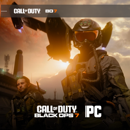
SKIP TO MAIN CONTENT
CARATTERISTICHE
STAGIONE 05
ISCRIVITI PER LE ULTIME NOTIZIE
BLOG
GIOCHI
PC
NOVITÀ
NEGOZIO
IL BLACK OPS PIÙ GRANDE DI