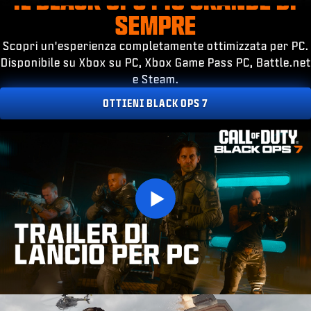
ESPORTS
SEMPRE
ASSISTENZA
Scopri un'esperienza completamente ottimizzata per PC.
|
ACCEDI
REGISTRATI
Disponibile su Xbox su PC, Xbox Game Pass PC, Battle.net
e Steam.
OTTIENI BLACK OPS 7
Play